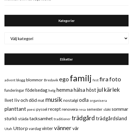
Kategorier
Kategorier
Etiketter
familj
fira
foto
ego
blommor
blogg
Bredavik
advent
fest
jul
kärlek
hemma
hälsa
höst
födelsedag
funderingar
helg
musik
liv och död
odla
livet
nostalgi
mat
organisera
planttant
sommar
recept
renovera
pyssel
semester
släkt
poesi
resa
trädgård
trädgårdsland
sturkö
tacksamhet
städa
traditioner
vänner
Uttorp
vår
vinter
vardag
Utah