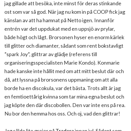
jag gillade att besöka, inte minst för deras stinkande
ost som var så god. När jag nu kom in på COOP fick jag
känslan av att ha hamnat på Netto igen. Innanför
entrén var det uppdukat med en uppsjö av prylar,
både högt och lågt. Brorsonen hyser en enorm kärlek
till glitter och diamanter, sådant som rent bokstavligt
”spark Joy”, glittrar av glädje (referens till
organiseringsspecialisten Marie Kondo). Konmarie
hade kanske inte hållit med om att mitt beslut där och
då, att lyssna på brorsonens uppmaning om att alla
borde ha en discokula, var det bästa. Trots allt är jag
en femtioettårig kvinna som tar mina egna beslut och
jag köpte den där discobollen. Den var inte ens på rea.
Nu bor den hemma hos oss. Och oj, vad den glittrar!
Jag sålde lite grejer på
Tradera
innan jul. Sådant som