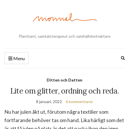
Planttant, samtalsterapeut och samhällsbetraktare
Ex
Menu
se
fo
Ditten och Datten
Lite om glitter, ordning och reda.
8 januari, 2022
6 kommentarer
Nu har julen åkt ut, förutom några textilier som
fortfarande behöver tas om hand. Lika härligt som det
är att få julen på plats är det att packa ihop den igen.