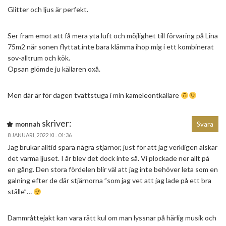
Glitter och ljus är perfekt.
Ser fram emot att få mera yta luft och möjlighet till förvaring på Lina
75m2 när sonen flyttat.inte bara klämma ihop mig i ett kombinerat
sov-alltrum och kök.
Opsan glömde ju källaren oxå.
Men där är för dagen tvättstuga i min kameleontkällare
skriver:
monnah
Svara
8 JANUARI, 2022 KL. 01:36
Jag brukar alltid spara några stjärnor, just för att jag verkligen älskar
det varma ljuset. I år blev det dock inte så. Vi plockade ner allt på
en gång. Den stora fördelen blir väl att jag inte behöver leta som en
galning efter de där stjärnorna ”som jag vet att jag lade på ett bra
ställe”…
Dammråttejakt kan vara rätt kul om man lyssnar på härlig musik och