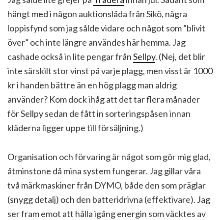
hängt med i någon auktionslåda från Sikö, några
loppisfynd som jag sålde vidare och något som ”blivit
över” och inte längre användes här hemma. Jag
cashade också in lite pengar från
Sellpy
. (Nej, det blir
inte särskilt stor vinst på varje plagg, men visst är 1000
kr i handen bättre än en hög plagg man aldrig
använder? Kom dock ihåg att det tar flera månader
för Sellpy sedan de fått in sorteringspåsen innan
kläderna ligger uppe till försäljning.)
Organisation och förvaring är något som gör mig glad,
åtminstone då mina system fungerar. Jag gillar våra
två märkmaskiner från DYMO, både den som präglar
(snygg detalj) och den batteridrivna (effektivare). Jag
ser fram emot att hålla igång energin som väcktes av