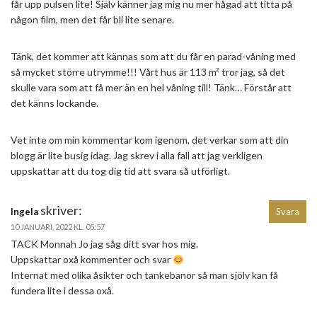
får upp pulsen lite! Själv känner jag mig nu mer hågad att titta på
någon film, men det får bli lite senare.
Tänk, det kommer att kännas som att du får en parad-våning med
så mycket större utrymme!!! Vårt hus är 113 m² tror jag, så det
skulle vara som att få mer än en hel våning till! Tänk… Förstår att
det känns lockande.
Vet inte om min kommentar kom igenom, det verkar som att din
blogg är lite busig idag. Jag skrev i alla fall att jag verkligen
uppskattar att du tog dig tid att svara så utförligt.
skriver:
Ingela
Svara
10 JANUARI, 2022 KL. 05:57
TACK Monnah Jo jag såg ditt svar hos mig.
Uppskattar oxå kommenter och svar
Internat med olika åsikter och tankebanor så man sjölv kan få
fundera lite i dessa oxå.