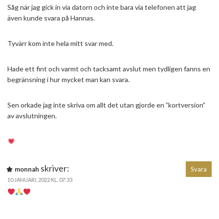
Såg när jag gick in via datorn och inte bara via telefonen att jag
även kunde svara på Hannas.
Tyvärr kom inte hela mitt svar med.
Hade ett fint och varmt och tacksamt avslut men tydligen fanns en
begränsning i hur mycket man kan svara.
Sen orkade jag inte skriva om allt det utan gjorde en ”kortversion”
av avslutningen.
skriver:
monnah
Svara
10 JANUARI, 2022 KL. 07:33