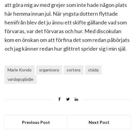
att göra mig av med grejer som inte hade någon plats
här hemma innan jul. När yngsta dottern flyttade
hemifrån blev det ju ännu ett skifte gällande vad som
förvaras, var det förvaras och hur. Med discokulan
kom en önskan om att förfina det som redan påbörjats
och jag känner redan hur glittret sprider sig i min själ.
Marie Kondo
organisera
sortera
städa
vardagsglädje
Previous Post
Next Post