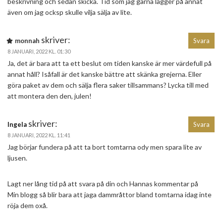
beskrivning och sedan skicka. Tid som jag gärna lägger på annat
även om jag ocksp skulle vilja sälja av lite.
skriver:
monnah
Svara
8 JANUARI, 2022 KL. 01:30
Ja, det är bara att ta ett beslut om tiden kanske är mer värdefull på
annat håll? Isåfall är det kanske bättre att skänka grejerna. Eller
göra paket av dem och sälja flera saker tillsammans? Lycka till med
att montera den den, julen!
skriver:
Ingela
Svara
8 JANUARI, 2022 KL. 11:41
Jag börjar fundera på att ta bort tomtarna ody men spara lite av
ljusen.
Lagt ner lång tid på att svara på din och Hannas kommentar på
Min blogg så blir bara att jaga dammråttor bland tomtarna idag inte
röja dem oxå.