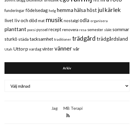
blogg
Bredavik
advent
fest
jul
kärlek
hemma
hälsa
höst
födelsedag
funderingar
helg
musik
liv och död
odla
livet
nostalgi
mat
organisera
planttant
sommar
recept
renovera
pyssel
semester
släkt
poesi
resa
trädgård
trädgårdsland
sturkö
tacksamhet
städa
traditioner
vänner
Uttorp
vår
vinter
vardag
Utah
Arkiv
Arkiv
Jag
MB Terapi