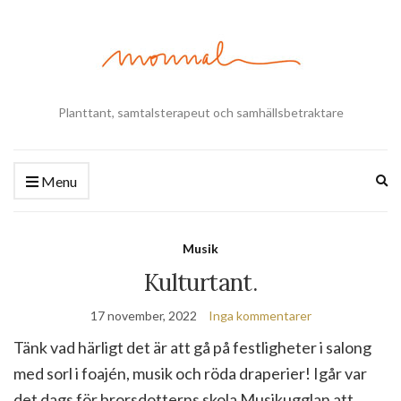
Planttant, samtalsterapeut och samhällsbetraktare
Ex
Menu
se
fo
Musik
Kulturtant.
17 november, 2022
Inga kommentarer
Tänk vad härligt det är att gå på festligheter i salong
med sorl i foajén, musik och röda draperier! Igår var
det dags för brorsdotterns skola Musikugglan att