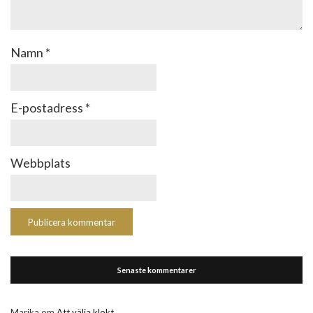
Namn
*
E-postadress
*
Webbplats
Senaste kommentarer
Marika
om
Att välja klokt.