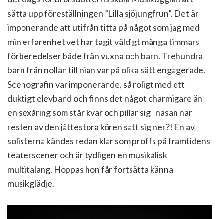
sätta upp föreställningen ”Lilla sjöjungfrun”. Det är
imponerande att utifrån titta på något som jag med
min erfarenhet vet har tagit väldigt många timmars
förberedelser både från vuxna och barn. Trehundra
barn från nollan till nian var på olika sätt engagerade.
Scenografin var imponerande, så roligt med ett
duktigt elevband och finns det något charmigare än
en sexåring som står kvar och pillar sig i näsan när
resten av den jättestora kören satt sig ner?! En av
solisterna kändes redan klar som proffs på framtidens
teaterscener och är tydligen en musikalisk
multitalang. Hoppas hon får fortsätta känna
musikglädje.