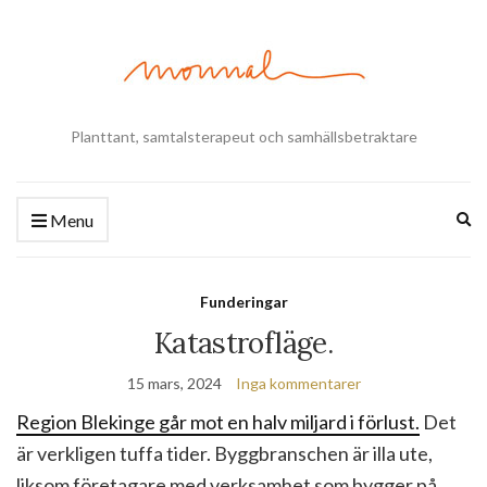
Planttant, samtalsterapeut och samhällsbetraktare
Ex
Menu
se
fo
Funderingar
Katastrofläge.
15 mars, 2024
Inga kommentarer
Region Blekinge går mot en halv miljard i förlust.
Det
är verkligen tuffa tider. Byggbranschen är illa ute,
liksom företagare med verksamhet som bygger på