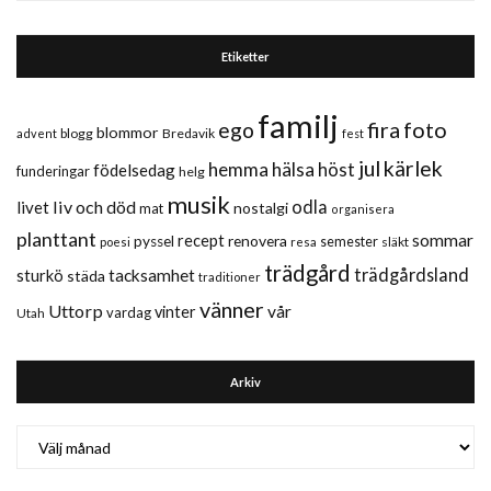
Etiketter
familj
fira
foto
ego
blommor
blogg
Bredavik
advent
fest
jul
kärlek
hemma
hälsa
höst
födelsedag
funderingar
helg
musik
liv och död
odla
livet
nostalgi
mat
organisera
planttant
sommar
recept
renovera
pyssel
semester
släkt
poesi
resa
trädgård
trädgårdsland
sturkö
tacksamhet
städa
traditioner
vänner
Uttorp
vår
vinter
vardag
Utah
Arkiv
Arkiv