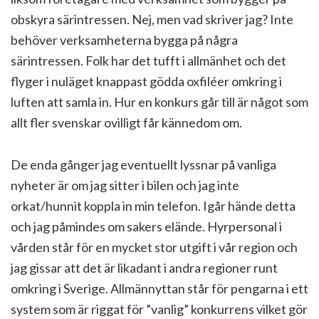
obskyra särintressen. Nej, men vad skriver jag? Inte
behöver verksamheterna bygga på några
särintressen. Folk har det tufft i allmänhet och det
flyger i nuläget knappast gödda oxfiléer omkring i
luften att samla in. Hur en konkurs går till är något som
allt fler svenskar ovilligt får kännedom om.
De enda gånger jag eventuellt lyssnar på vanliga
nyheter är om jag sitter i bilen och jag inte
orkat/hunnit koppla in min telefon. Igår hände detta
och jag påmindes om sakers elände. Hyrpersonal i
vården står för en mycket stor utgift i vår region och
jag gissar att det är likadant i andra regioner runt
omkring i Sverige. Allmännyttan står för pengarna i ett
system som är riggat för ”vanlig” konkurrens vilket gör