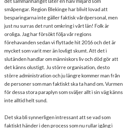
det sammanhanget låter en halv miljard som
småpengar. Region Blekinge har blivit lovad att
besparingarna inte gäller faktisk vårdpersonal, men
just nu surras det runt omkring i vårt län! Folk är
oroliga. Jag har försökt följa vår regions
förehavanden sedan vi flyttade hit 2016 och det är
mycket som varit mer än lovligt skumt. Att det i
slutänden handlar om människors liv och död gör att
det känns olustigt. Ju större organisation, desto
större administration och ju längre kommer man från
de personer som man faktiskt ska ta hand om. Vurmen
för dessa stora paraplyn som sväljer allt i sin väg känns
inte alltid helt sund.
Det ska bli synnerligen intressant att se vad som
faktiskt händer i den process som nu rullar igång i