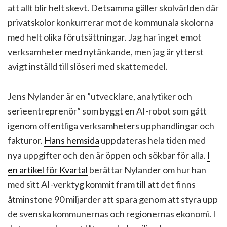
att allt blir helt skevt. Detsamma gäller skolvärlden där
privatskolor konkurrerar mot de kommunala skolorna
med helt olika förutsättningar. Jag har inget emot
verksamheter med nytänkande, men jag är ytterst
avigt inställd till slöseri med skattemedel.
Jens Nylander är en ”utvecklare, analytiker och
serieentreprenör” som byggt en AI-robot som gått
igenom offentliga verksamheters upphandlingar och
fakturor.
Hans hemsida
uppdateras hela tiden med
nya uppgifter och den är öppen och sökbar för alla.
I
en artikel för Kvartal
berättar Nylander om hur han
med sitt AI-verktyg kommit fram till att det finns
åtminstone 90 miljarder att spara genom att styra upp
de svenska kommunernas och regionernas ekonomi. I