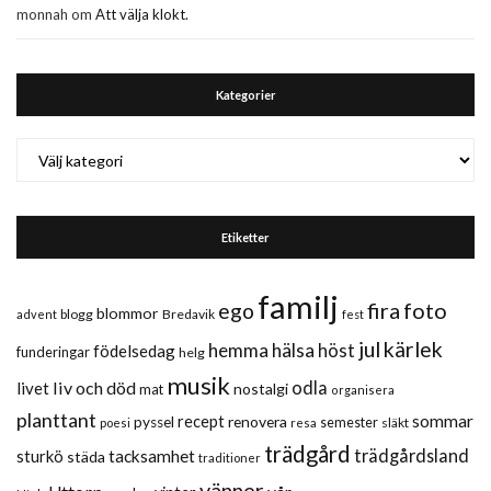
monnah
om
Att välja klokt.
Kategorier
Kategorier
Etiketter
familj
fira
foto
ego
blommor
blogg
Bredavik
advent
fest
jul
kärlek
hemma
hälsa
höst
födelsedag
funderingar
helg
musik
liv och död
odla
livet
nostalgi
mat
organisera
planttant
sommar
recept
renovera
pyssel
semester
släkt
poesi
resa
trädgård
trädgårdsland
sturkö
tacksamhet
städa
traditioner
vänner