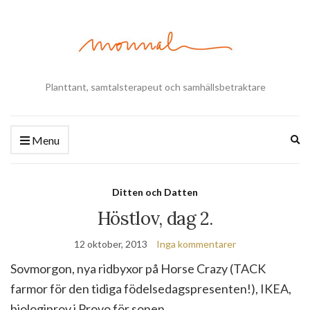
Planttant, samtalsterapeut och samhällsbetraktare
Ex
Menu
se
fo
Ditten och Datten
Höstlov, dag 2.
12 oktober, 2013
Inga kommentarer
Sovmorgon, nya ridbyxor på Horse Crazy (TACK
farmor för den tidiga födelsedagspresenten!), IKEA,
biologiprov i Provo för sonen,