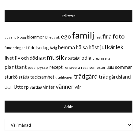
Etiketter
familj
fira
foto
ego
blommor
blogg
Bredavik
advent
fest
jul
kärlek
hemma
hälsa
höst
födelsedag
funderingar
helg
musik
liv och död
odla
livet
nostalgi
mat
organisera
planttant
sommar
recept
renovera
pyssel
semester
släkt
poesi
resa
trädgård
trädgårdsland
sturkö
tacksamhet
städa
traditioner
vänner
Uttorp
vår
vinter
vardag
Utah
Arkiv
Arkiv