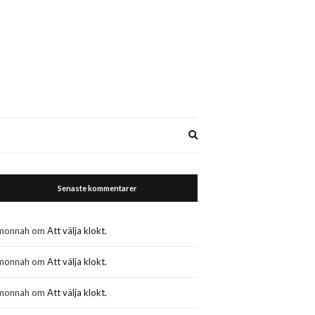
Expand
search
form
Senaste kommentarer
monnah
om
Att välja klokt.
monnah
om
Att välja klokt.
monnah
om
Att välja klokt.