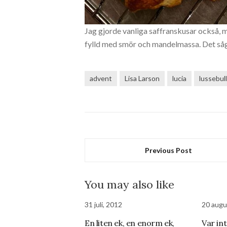
Jag gjorde vanliga saffranskusar också, m
fylld med smör och mandelmassa. Det såg
advent
Lisa Larson
lucia
lussebull
Previous Post
You may also like
31 juli, 2012
20 augu
En liten ek, en enorm ek,
Var in