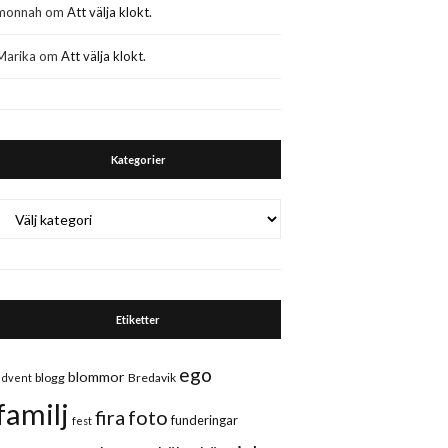
monnah
om
Att välja klokt.
Marika
om
Att välja klokt.
Kategorier
Kategorier
Etiketter
ego
blommor
blogg
Bredavik
advent
familj
fira
foto
funderingar
fest