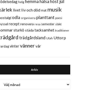
jul
hemma
hälsa
höst
födelsedag
helg
musik
kärlek
liv och död
livet
mat
planttant
odla
nostalgi
organisera
poesi
recept
renovera
pyssel
semester
släkt
resa
sommar
sturkö
tacksamhet
städa
traditioner
trädgård
trädgårdsland
Uttorp
Utah
vänner
vår
vinter
vardag
Arkiv
Arkiv