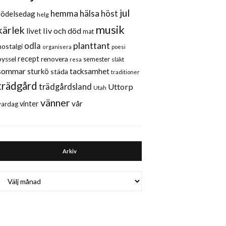
jul
hemma
hälsa
höst
födelsedag
helg
musik
kärlek
liv och död
livet
mat
planttant
odla
nostalgi
organisera
poesi
recept
renovera
pyssel
semester
släkt
resa
sommar
sturkö
tacksamhet
städa
traditioner
trädgård
trädgårdsland
Uttorp
Utah
vänner
vår
vinter
vardag
Arkiv
Arkiv