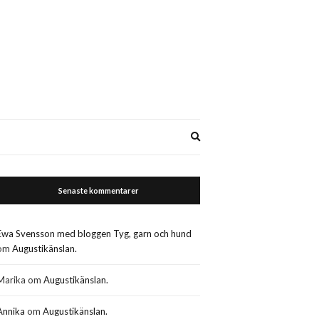
Expand
search
form
Senaste kommentarer
Ewa Svensson med bloggen Tyg, garn och hund
om
Augustikänslan.
Marika
om
Augustikänslan.
Annika
om
Augustikänslan.