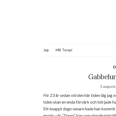
Jag
MB Terapi
D
Gabbelure
3 augusti
För 23 år sedan vid den här tiden låg jag 
tiden utan en enda förvärk och började fu
Ett knappt dygn senare hade han kommit oc
groda, vår ”Trean”, han som gjorde mig t