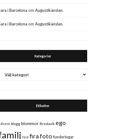
Sara i Barcelona
om
Augustikänslan.
Sara i Barcelona
om
Augustikänslan.
Kategorier
Kategorier
Etiketter
ego
blommor
blogg
Bredavik
advent
familj
fira
foto
funderingar
fest