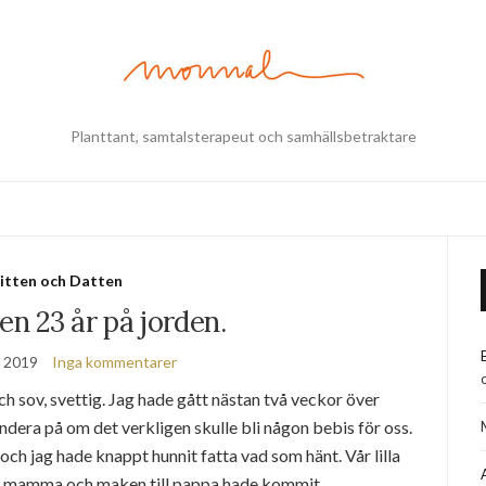
Planttant, samtalsterapeut och samhällsbetraktare
itten och Datten
n 23 år på jorden.
, 2019
Inga kommentarer
och sov, svettig. Jag hade gått nästan två veckor över
ndera på om det verkligen skulle bli någon bebis för oss.
h jag hade knappt hunnit fatta vad som hänt. Vår lilla
ill mamma och maken till pappa hade kommit.