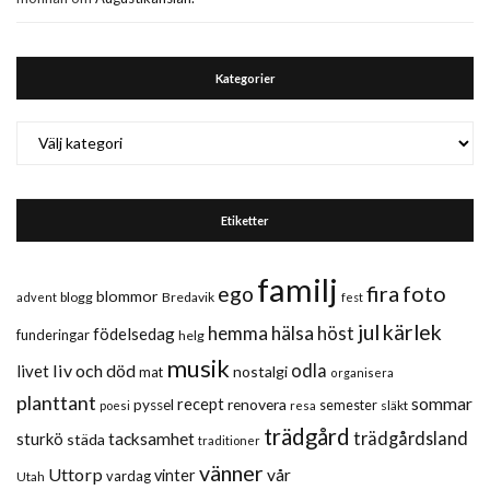
Kategorier
Kategorier
Etiketter
familj
fira
foto
ego
blommor
blogg
Bredavik
advent
fest
jul
kärlek
hemma
hälsa
höst
födelsedag
funderingar
helg
musik
liv och död
odla
livet
nostalgi
mat
organisera
planttant
sommar
recept
renovera
pyssel
semester
släkt
poesi
resa
trädgård
trädgårdsland
sturkö
tacksamhet
städa
traditioner
vänner
Uttorp
vår
vinter
vardag
Utah