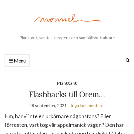
Planttant, samtalsterapeut och samhällsbetraktare
Ex
Menu
se
fo
Planttant
Flashbacks till Orem…
28 september, 2021
Inga kommentarer
Hm, har vi inte en urkärnare någonstans? Eller
förresten, vart tog vår äppelmanick vägen? Den har
jag inte sett sedan… vi packade upp här i köket? Jaha,