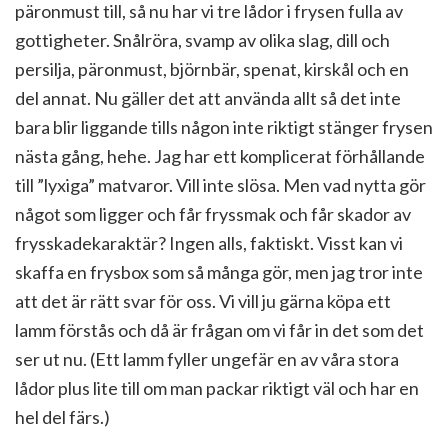
päronmust till, så nu har vi tre lådor i frysen fulla av
gottigheter. Snålröra, svamp av olika slag, dill och
persilja, päronmust, björnbär, spenat, kirskål och en
del annat. Nu gäller det att använda allt så det inte
bara blir liggande tills någon inte riktigt stänger frysen
nästa gång, hehe. Jag har ett komplicerat förhållande
till ”lyxiga” matvaror. Vill inte slösa. Men vad nytta gör
något som ligger och får fryssmak och får skador av
frysskadekaraktär? Ingen alls, faktiskt. Visst kan vi
skaffa en frysbox som så många gör, men jag tror inte
att det är rätt svar för oss. Vi vill ju gärna köpa ett
lamm förstås och då är frågan om vi får in det som det
ser ut nu. (Ett lamm fyller ungefär en av våra stora
lådor plus lite till om man packar riktigt väl och har en
hel del färs.)