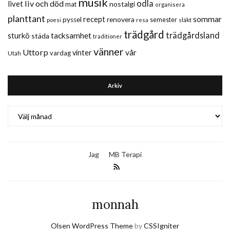
musik
liv och död
odla
livet
nostalgi
mat
organisera
planttant
sommar
recept
renovera
pyssel
semester
släkt
poesi
resa
trädgård
trädgårdsland
sturkö
tacksamhet
städa
traditioner
vänner
Uttorp
vår
vinter
vardag
Utah
Arkiv
Arkiv
Jag
MB Terapi
monnah
Olsen WordPress Theme
by
CSSIgniter