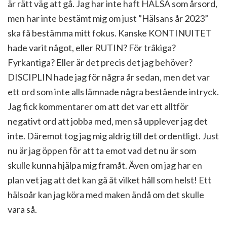
är rätt väg att gå. Jag har inte haft HÄLSA som årsord,
men har inte bestämt mig om just ”Hälsans år 2023”
ska få bestämma mitt fokus. Kanske KONTINUITET
hade varit något, eller RUTIN? För tråkiga?
Fyrkantiga? Eller är det precis det jag behöver?
DISCIPLIN hade jag för några år sedan, men det var
ett ord som inte alls lämnade några bestående intryck.
Jag fick kommentarer om att det var ett alltför
negativt ord att jobba med, men så upplever jag det
inte. Däremot tog jag mig aldrig till det ordentligt. Just
nu är jag öppen för att ta emot vad det nu är som
skulle kunna hjälpa mig framåt. Även om jag har en
plan vet jag att det kan gå åt vilket håll som helst! Ett
hälsoår kan jag köra med maken ändå om det skulle
vara så.