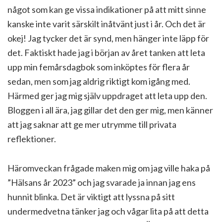
något som kan ge vissa indikationer på att mitt sinne
kanske inte varit särskilt inåtvänt just i år. Och det är
okej! Jag tycker det är synd, men hänger inte läpp för
det. Faktiskt hade jag i början av året tanken att leta
upp min femårsdagbok som inköptes för flera år
sedan, men som jag aldrig riktigt kom igång med.
Härmed ger jag mig själv uppdraget att leta upp den.
Bloggen i all ära, jag gillar det den ger mig, men känner
att jag saknar att ge mer utrymme till privata
reflektioner.
Häromveckan frågade maken mig om jag ville haka på
”Hälsans år 2023” och jag svarade ja innan jag ens
hunnit blinka. Det är viktigt att lyssna på sitt
undermedvetna tänker jag och vågar lita på att detta