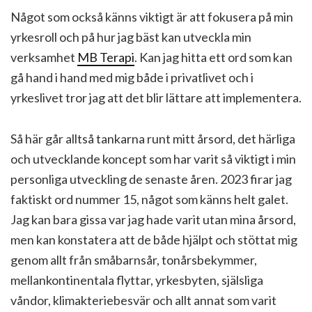
Något som också känns viktigt är att fokusera på min
yrkesroll och på hur jag bäst kan utveckla min
verksamhet
MB Terapi
. Kan jag hitta ett ord som kan
gå hand i hand med mig både i privatlivet och i
yrkeslivet tror jag att det blir lättare att implementera.
Så här går alltså tankarna runt mitt årsord, det härliga
och utvecklande koncept som har varit så viktigt i min
personliga utveckling de senaste åren. 2023 firar jag
faktiskt ord nummer 15, något som känns helt galet.
Jag kan bara gissa var jag hade varit utan mina årsord,
men kan konstatera att de både hjälpt och stöttat mig
genom allt från småbarnsår, tonårsbekymmer,
mellankontinentala flyttar, yrkesbyten, själsliga
våndor, klimakteriebesvär och allt annat som varit