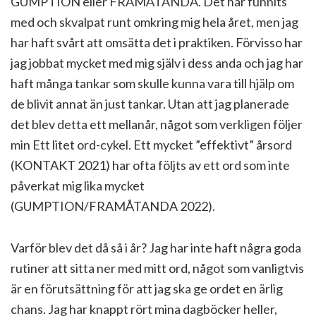
GUMPTION eller FRAMÅTANDA. Det har funnits
med och skvalpat runt omkring mig hela året, men jag
har haft svårt att omsätta det i praktiken. Förvisso har
jag jobbat mycket med mig själv i dess anda och jag har
haft många tankar som skulle kunna vara till hjälp om
de blivit annat än just tankar. Utan att jag planerade
det blev detta ett mellanår, något som verkligen följer
min Ett litet ord-cykel. Ett mycket ”effektivt” årsord
(KONTAKT 2021) har ofta följts av ett ord som inte
påverkat mig lika mycket
(GUMPTION/FRAMÅTANDA 2022).
Varför blev det då så i år? Jag har inte haft några goda
rutiner att sitta ner med mitt ord, något som vanligtvis
är en förutsättning för att jag ska ge ordet en ärlig
chans. Jag har knappt rört mina dagböcker heller,