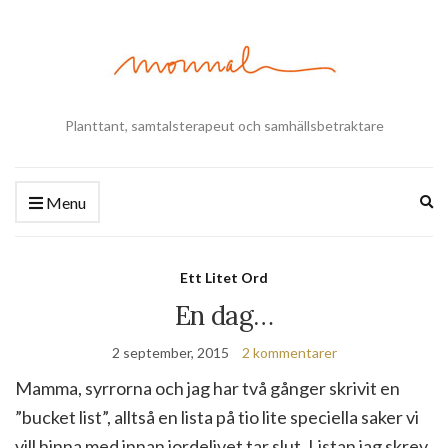
Planttant, samtalsterapeut och samhällsbetraktare
Ex
Menu
se
fo
Ett Litet Ord
En dag…
2 september, 2015
2 kommentarer
Mamma, syrrorna och jag har två gånger skrivit en
”bucket list”, alltså en lista på tio lite speciella saker vi
vill hinna med innan jordelivet tar slut. Listan jag skrev