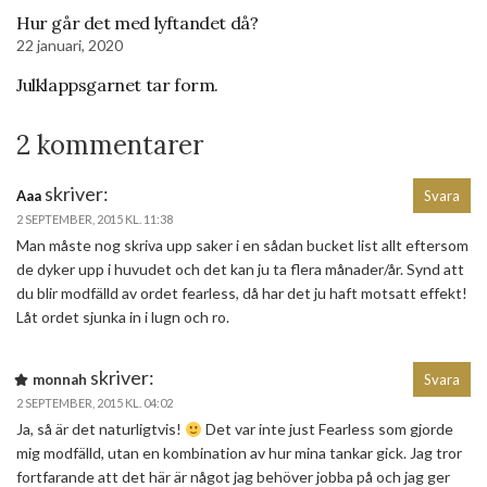
Hur går det med lyftandet då?
22 januari, 2020
Julklappsgarnet tar form.
2 kommentarer
skriver:
Aaa
Svara
2 SEPTEMBER, 2015 KL. 11:38
Man måste nog skriva upp saker i en sådan bucket list allt eftersom
de dyker upp i huvudet och det kan ju ta flera månader/år. Synd att
du blir modfälld av ordet fearless, då har det ju haft motsatt effekt!
Låt ordet sjunka in i lugn och ro.
skriver:
monnah
Svara
2 SEPTEMBER, 2015 KL. 04:02
Ja, så är det naturligtvis!
Det var inte just Fearless som gjorde
mig modfälld, utan en kombination av hur mina tankar gick. Jag tror
fortfarande att det här är något jag behöver jobba på och jag ger