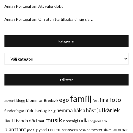
Anna i Portugal
om
Att välja klokt.
Anna i Portugal
om
Om att hitta tillbaka till sig själv.
Kategorier
Kategorier
Etiketter
familj
fira
foto
ego
blommor
blogg
Bredavik
advent
fest
jul
kärlek
hemma
hälsa
höst
födelsedag
funderingar
helg
musik
liv och död
odla
livet
nostalgi
mat
organisera
planttant
sommar
recept
renovera
pyssel
semester
släkt
poesi
resa