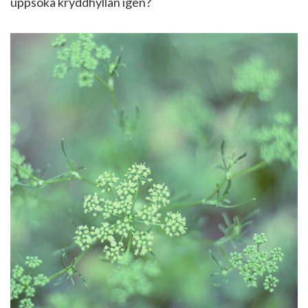
uppsöka kryddhyllan igen?