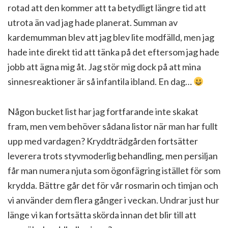
rotad att den kommer att ta betydligt längre tid att
utrota än vad jag hade planerat. Summan av
kardemumman blev att jag blev lite modfälld, men jag
hade inte direkt tid att tänka på det eftersom jag hade
jobb att ägna mig åt. Jag stör mig dock på att mina
sinnesreaktioner är så infantila ibland. En dag…
Någon bucket list har jag fortfarande inte skakat
fram, men vem behöver sådana listor när man har fullt
upp med vardagen? Kryddträdgården fortsätter
leverera trots styvmoderlig behandling, men persiljan
får man numera njuta som ögonfägring istället för som
krydda. Bättre går det för vår rosmarin och timjan och
vi använder dem flera gånger i veckan. Undrar just hur
länge vi kan fortsätta skörda innan det blir till att