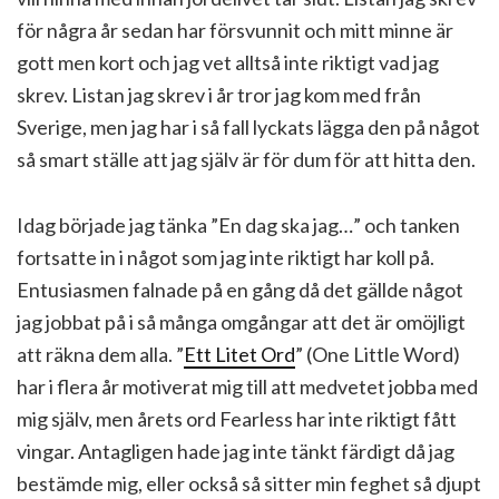
för några år sedan har försvunnit och mitt minne är
gott men kort och jag vet alltså inte riktigt vad jag
skrev. Listan jag skrev i år tror jag kom med från
Sverige, men jag har i så fall lyckats lägga den på något
så smart ställe att jag själv är för dum för att hitta den.
Idag började jag tänka ”En dag ska jag…” och tanken
fortsatte in i något som jag inte riktigt har koll på.
Entusiasmen falnade på en gång då det gällde något
jag jobbat på i så många omgångar att det är omöjligt
att räkna dem alla. ”
Ett Litet Ord
” (One Little Word)
har i flera år motiverat mig till att medvetet jobba med
mig själv, men årets ord Fearless har inte riktigt fått
vingar. Antagligen hade jag inte tänkt färdigt då jag
bestämde mig, eller också så sitter min feghet så djupt