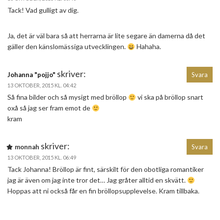
Tack! Vad gulligt av dig.
Ja, det är väl bara så att herrarna är lite segare än damerna då det
gäller den känslomässiga utvecklingen.
Hahaha.
skriver:
Johanna "pojjo"
Svara
13 OKTOBER, 2015 KL. 04:42
Så fina bilder och så mysigt med bröllop
vi ska på bröllop snart
oxå så jag ser fram emot de
kram
skriver:
monnah
Svara
13 OKTOBER, 2015 KL. 06:49
Tack Johanna! Bröllop är fint, särskilt för den obotliga romantiker
jag är även om jag inte tror det… Jag gråter alltid en skvätt.
Hoppas att ni också får en fin bröllopsupplevelse. Kram tillbaka.