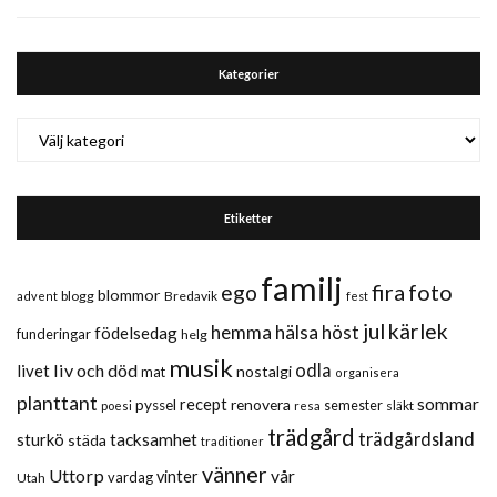
Kategorier
Kategorier
Etiketter
familj
fira
foto
ego
blommor
blogg
Bredavik
advent
fest
jul
kärlek
hemma
hälsa
höst
födelsedag
funderingar
helg
musik
liv och död
odla
livet
nostalgi
mat
organisera
planttant
sommar
recept
renovera
pyssel
semester
släkt
poesi
resa
trädgård
trädgårdsland
sturkö
tacksamhet
städa
traditioner
vänner
Uttorp
vår
vinter
vardag
Utah