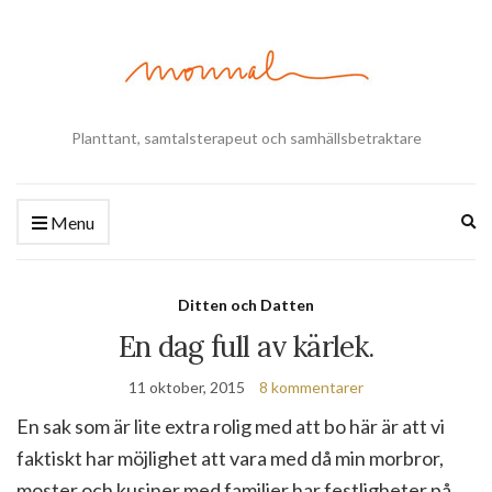
Planttant, samtalsterapeut och samhällsbetraktare
Ex
Menu
se
fo
Ditten och Datten
En dag full av kärlek.
11 oktober, 2015
8 kommentarer
En sak som är lite extra rolig med att bo här är att vi
faktiskt har möjlighet att vara med då min morbror,
moster och kusiner med familjer har festligheter på