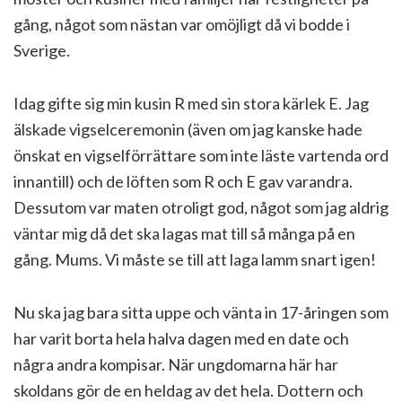
gång, något som nästan var omöjligt då vi bodde i
Sverige.
Idag gifte sig min kusin R med sin stora kärlek E. Jag
älskade vigselceremonin (även om jag kanske hade
önskat en vigselförrättare som inte läste vartenda ord
innantill) och de löften som R och E gav varandra.
Dessutom var maten otroligt god, något som jag aldrig
väntar mig då det ska lagas mat till så många på en
gång. Mums. Vi måste se till att laga lamm snart igen!
Nu ska jag bara sitta uppe och vänta in 17-åringen som
har varit borta hela halva dagen med en date och
några andra kompisar. När ungdomarna här har
skoldans gör de en heldag av det hela. Dottern och