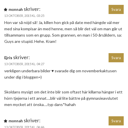
skriver:
monnah
Svara
13 OKTOBER, 2015 KL. 03:25
Hon var så nöjd så! Ja, killen hon gick på date med hängde väl mer
med sina kompisar än med henne, men så blir det väl om man går ut
tillsammans som en grupp. Som grannen, en man i 50-årsåldern, sa:
Guys are stupid. Hehe. Kram!
skriver:
Ejris
Svara
13 OKTOBER, 2015 KL. 04:27
verkligen underbara bilder ♥ svarade dig om novemberkaktusen
under dig i bloggen=)
Skoldans mysigt om det inte blir som oftast här killarna hänger i ett
hörn tjejerna i ett annat….blir väl lite bättre på gymnasieavslutet
men mycket att önska….typ dans*hahah
skriver:
monnah
Svara
13 OKTOBER, 2015 KL. 06:46