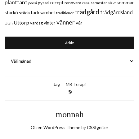
planttant
sommar
recept
renovera
pyssel
semester
släkt
poesi
resa
trädgård
trädgårdsland
sturkö
tacksamhet
städa
traditioner
vänner
Uttorp
vår
vinter
vardag
Utah
Arkiv
Arkiv
Jag
MB Terapi
monnah
Olsen WordPress Theme
by
CSSIgniter