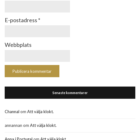
E-postadress
*
Webbplats
Senaste kommentarer
Channal
om
Att välja klokt.
annannan
om
Att välja klokt.
Anna i Portugal
om
Att välja klokt.