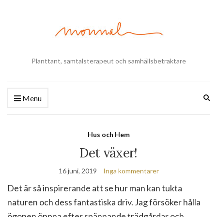
Planttant, samtalsterapeut och samhällsbetraktare
Ex
Menu
se
fo
Hus och Hem
Det växer!
16 juni, 2019
Inga kommentarer
Det är så inspirerande att se hur man kan tukta
naturen och dess fantastiska driv. Jag försöker hålla
ögonen öppna efter spännande trädgårdar och