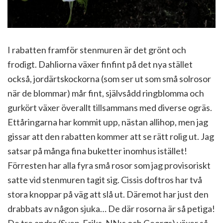
I rabatten framför stenmuren är det grönt och
frodigt. Dahliorna växer finfint på det nya stället
också, jordärtskockorna (som ser ut som små solrosor
när de blommar) mår fint, självsådd ringblomma och
gurkört växer överallt tillsammans med diverse ogräs.
Ettåringarna har kommit upp, nästan allihop, men jag
gissar att den rabatten kommer att se rätt rolig ut. Jag
satsar på många fina buketter inomhus istället!
Förresten har alla fyra små rosor som jag provisoriskt
satte vid stenmuren tagit sig. Cissis doftros har två
stora knoppar på väg att slå ut. Däremot har just den
drabbats av någon sjuka… De där rosorna är så petiga!