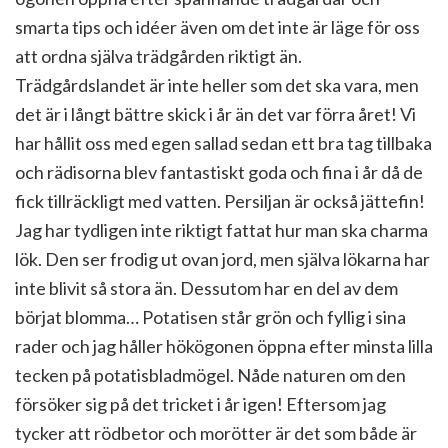
smarta tips och idéer även om det inte är läge för oss
att ordna själva trädgården riktigt än.
Trädgårdslandet är inte heller som det ska vara, men
det är i långt bättre skick i år än det var förra året! Vi
har hållit oss med egen sallad sedan ett bra tag tillbaka
och rädisorna blev fantastiskt goda och fina i år då de
fick tillräckligt med vatten. Persiljan är också jättefin!
Jag har tydligen inte riktigt fattat hur man ska charma
lök. Den ser frodig ut ovan jord, men själva lökarna har
inte blivit så stora än. Dessutom har en del av dem
börjat blomma… Potatisen står grön och fyllig i sina
rader och jag håller hökögonen öppna efter minsta lilla
tecken på potatisbladmögel. Nåde naturen om den
försöker sig på det tricket i år igen! Eftersom jag
tycker att rödbetor och morötter är det som både är