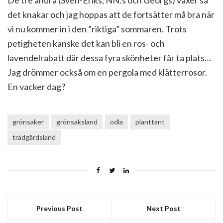
De tre andra (Sven-Eriks, NN:s och Georgs) växer så
det knakar och jag hoppas att de fortsätter må bra när
vi nu kommer in i den ”riktiga” sommaren. Trots
petigheten kanske det kan bli en ros- och
lavendelrabatt där dessa fyra skönheter får ta plats…
Jag drömmer också om en pergola med klätterrosor.
En vacker dag?
grönsaker
grönsaksland
odla
planttant
trädgårdsland
Previous Post
Next Post