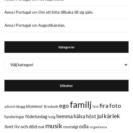
Anna i Portugal
om
Om att hitta tillbaka till sig själv.
Anna i Portugal
om
Augustikänslan.
Kategorier
Kategorier
Etiketter
familj
fira
foto
ego
blommor
blogg
Bredavik
advent
fest
jul
kärlek
hemma
hälsa
höst
födelsedag
funderingar
helg
musik
liv och död
odla
livet
nostalgi
mat
organisera