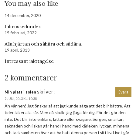
You may also like
14 december, 2020
Julmuskedunder.
15 februari, 2022
Alla hjärtan och såhära och sådära.
19 april, 2013
Intressant iakttagelse.
2 kommentarer
skriver:
Min plats i solen
Svara
9 JUNI, 2013 KL. 10:38
Åh vännen! Jag önskar så att jag kunde säga att det blir bättre. Att
tiden läker alla sår. Men då skulle jag ljuga för dig. För det gör den
inte. Det blir inte enklare, lättare eller svagare. Sorgen, smärtan,
saknaden och ilskan går hand i hand med kärleken, lyckan, minnena
och tacksamheten över att ha haft denna person i sitt liv. Livet går