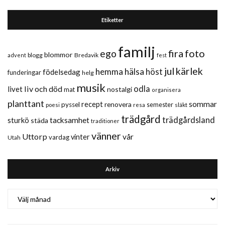
Etiketter
familj
fira
foto
ego
blommor
blogg
Bredavik
advent
fest
jul
kärlek
hemma
hälsa
höst
födelsedag
funderingar
helg
musik
liv och död
odla
livet
nostalgi
mat
organisera
planttant
sommar
recept
renovera
pyssel
semester
släkt
poesi
resa
trädgård
trädgårdsland
sturkö
tacksamhet
städa
traditioner
vänner
Uttorp
vår
vinter
vardag
Utah
Arkiv
Arkiv