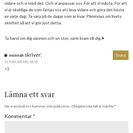
vidare och vi med det. Och vi anpassar oss. För att vi måste. För att
vi är skyldiga de som fattas oss att leva vidare och göra det bästa
av varje dag. Ta vara på de dagar som är kvar. Påminnas om livets
skörhet så att vi gör just detta.
Ta hand om dig vännen och en stor, varm kram till dig.♥
skriver:
monnah
Svara
11 JUNI, 2013 KL. 05:21
<3
Lämna ett svar
Din e-postadress kommer inte publiceras.
Obligatoriska fält är märkta
*
Kommentar
*