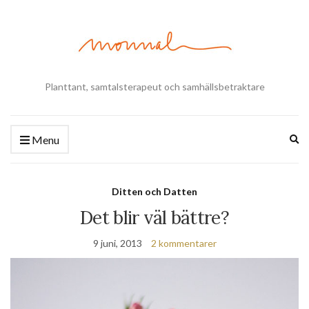
Planttant, samtalsterapeut och samhällsbetraktare
Ex
Menu
se
fo
Ditten och Datten
Det blir väl bättre?
9 juni, 2013
2 kommentarer