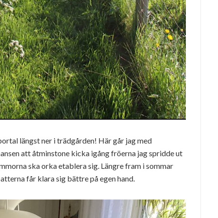
 portal längst ner i trädgården! Här går jag med
ansen att åtminstone kicka igång fröerna jag spridde ut
ommorna ska orka etablera sig. Längre fram i sommar
tterna får klara sig bättre på egen hand.