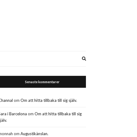
Expand
search
form
Senaste kommentarer
Channal
om
Om att hitta tillbaka till sig själv.
Sara i Barcelona
om
Om att hitta tillbaka till sig
jälv.
monnah
om
Augustikänslan.