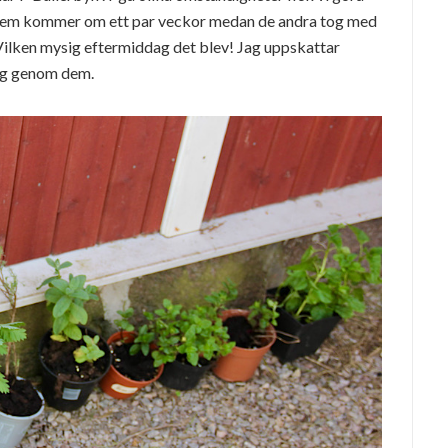
v dem kommer om ett par veckor medan de andra tog med
 Vilken mysig eftermiddag det blev! Jag uppskattar
 mig genom dem.