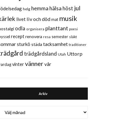
jul
hemma
hälsa
höst
födelsedag
helg
musik
kärlek
liv och död
livet
mat
planttant
odla
nostalgi
organisera
poesi
recept
renovera
pyssel
semester
släkt
resa
sommar
sturkö
tacksamhet
städa
traditioner
trädgård
trädgårdsland
Uttorp
Utah
vänner
vår
vinter
vardag
Arkiv
Arkiv