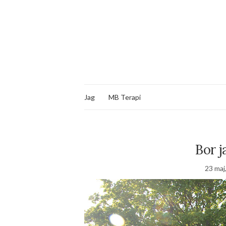
Jag
MB Terapi
Bor j
23 maj