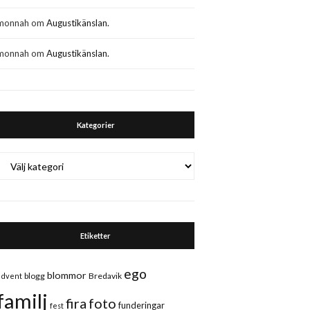
monnah
om
Augustikänslan.
monnah
om
Augustikänslan.
Kategorier
Kategorier
Etiketter
ego
blommor
blogg
Bredavik
advent
familj
fira
foto
funderingar
fest