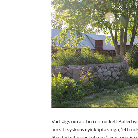
Vad sägs om att bo i ett ruckel i Bullerb
om sitt syskons nyinköpta stuga, ”ett rucke
liten by full av ruckel som ”ser ut precis 