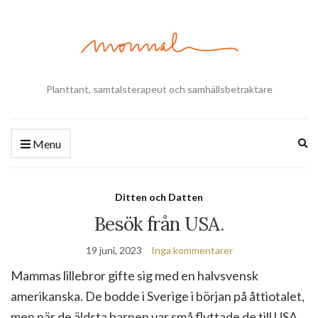
Planttant, samtalsterapeut och samhällsbetraktare
Ex
Menu
se
fo
Ditten och Datten
Besök från USA.
19 juni, 2023
Inga kommentarer
Mammas lillebror gifte sig med en halvsvensk
amerikanska. De bodde i Sverige i början på åttiotalet,
men när de äldsta barnen var små flyttade de till USA