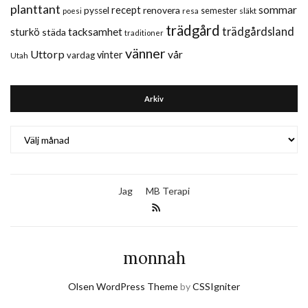
planttant
sommar
recept
renovera
pyssel
semester
släkt
poesi
resa
trädgård
trädgårdsland
sturkö
tacksamhet
städa
traditioner
vänner
Uttorp
vår
vinter
vardag
Utah
Arkiv
Arkiv
Jag
MB Terapi
monnah
Olsen WordPress Theme
by
CSSIgniter