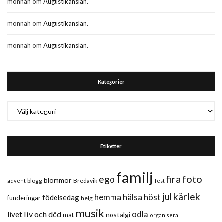
monnah
om
Augustikänslan.
monnah
om
Augustikänslan.
monnah
om
Augustikänslan.
Kategorier
Kategorier
Etiketter
familj
fira
foto
ego
blommor
blogg
Bredavik
advent
fest
jul
kärlek
hemma
hälsa
höst
födelsedag
funderingar
helg
musik
liv och död
odla
livet
nostalgi
mat
organisera