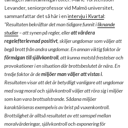
Levander, seniorprofessor vid Malmö universitet,
sammanfattar det så här i en
intervju i Kvartal
:
”Resultaten bekräftar det man tidigare funnit i
liknande
studier
– att synen på regler, eller
att värdera
regelefterlevnad positivt
, skiljer ungdomar som väljer att
begå brott från andra ungdomar. En annan viktig faktor är
förmågan till självkontroll
, att kunna motstå frestelser och
provokationer i en situation där brottsbeslutet är nära. En
tredje faktor är de
miljöer man väljer att vistas i
.
Resultaten visar att det är betydligt vanligare att ungdomar
med svag moral och självkontroll väljer att röra sig i miljöer
som kan vara brottsalstrande. Sådana miljöer
karaktäriseras exempelvis av brist på vuxenkontroll.
Brottslighet är alltså resultatet av ett samspel mellan
moralvärderingar, självkontroll och exponering för