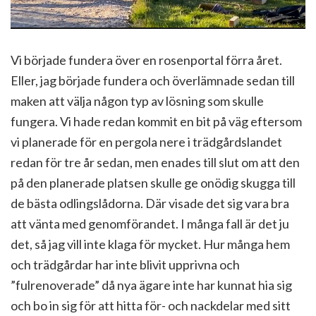
Vi började fundera över en rosenportal förra året.
Eller, jag började fundera och överlämnade sedan till
maken att välja någon typ av lösning som skulle
fungera. Vi hade redan kommit en bit på väg eftersom
vi planerade för en pergola nere i trädgårdslandet
redan för tre år sedan, men enades till slut om att den
på den planerade platsen skulle ge onödig skugga till
de bästa odlingslådorna. Där visade det sig vara bra
att vänta med genomförandet. I många fall är det ju
det, så jag vill inte klaga för mycket. Hur många hem
och trädgårdar har inte blivit upprivna och
”fulrenoverade” då nya ägare inte har kunnat hia sig
och bo in sig för att hitta för- och nackdelar med sitt