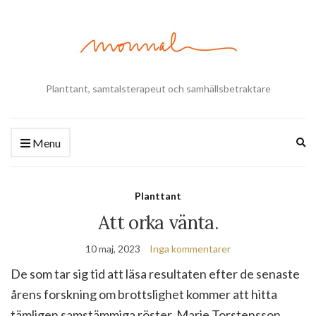
Planttant, samtalsterapeut och samhällsbetraktare
Ex
Menu
se
fo
Planttant
Att orka vänta.
10 maj, 2023
Inga kommentarer
De som tar sig tid att läsa resultaten efter de senaste
årens forskning om brottslighet kommer att hitta
tämligen samstämmiga röster. Marie Torstensson