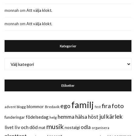
monnah
om
Att välja klokt.
monnah
om
Att välja klokt.
Kategorier
Kategorier
Etiketter
familj
fira
foto
ego
blommor
blogg
Bredavik
advent
fest
jul
kärlek
hemma
hälsa
höst
födelsedag
funderingar
helg
musik
liv och död
odla
livet
nostalgi
mat
organisera