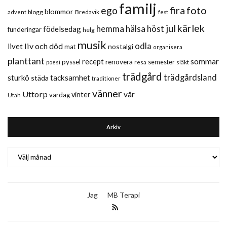
familj
fira
foto
ego
blommor
blogg
Bredavik
advent
fest
jul
kärlek
hemma
hälsa
höst
födelsedag
funderingar
helg
musik
liv och död
odla
livet
nostalgi
mat
organisera
planttant
sommar
recept
renovera
pyssel
semester
släkt
poesi
resa
trädgård
trädgårdsland
sturkö
tacksamhet
städa
traditioner
vänner
Uttorp
vår
vinter
vardag
Utah
Arkiv
Arkiv
Jag
MB Terapi