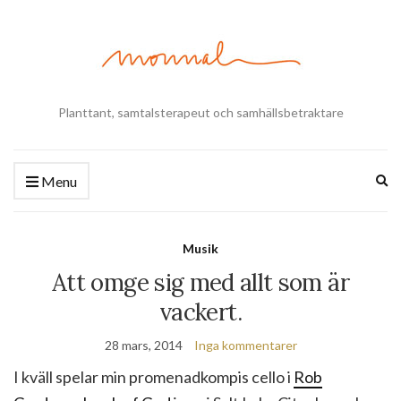
Planttant, samtalsterapeut och samhällsbetraktare
Ex
Menu
se
fo
Musik
Att omge sig med allt som är
vackert.
28 mars, 2014
Inga kommentarer
I kväll spelar min promenadkompis cello i
Rob