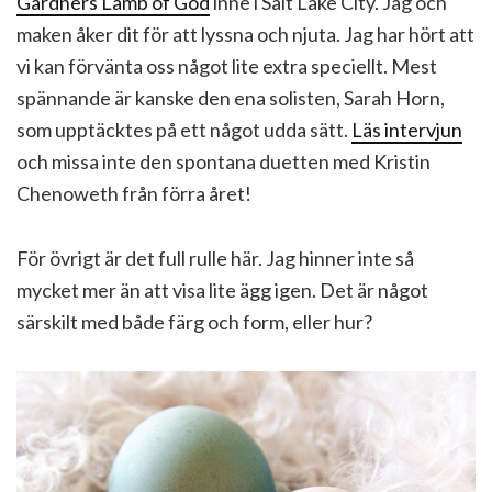
Gardners Lamb of God
inne i Salt Lake City. Jag och
maken åker dit för att lyssna och njuta. Jag har hört att
vi kan förvänta oss något lite extra speciellt. Mest
spännande är kanske den ena solisten, Sarah Horn,
som upptäcktes på ett något udda sätt.
Läs intervjun
och missa inte den spontana duetten med Kristin
Chenoweth från förra året!
För övrigt är det full rulle här. Jag hinner inte så
mycket mer än att visa lite ägg igen. Det är något
särskilt med både färg och form, eller hur?