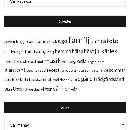
Etiketter
familj
fira
foto
ego
blommor
blogg
Bredavik
advent
fest
jul
kärlek
hemma
hälsa
höst
födelsedag
funderingar
helg
musik
liv och död
odla
livet
nostalgi
mat
organisera
planttant
sommar
recept
renovera
pyssel
semester
släkt
poesi
resa
trädgård
trädgårdsland
sturkö
tacksamhet
städa
traditioner
vänner
Uttorp
vår
vinter
vardag
Utah
Arkiv
Arkiv