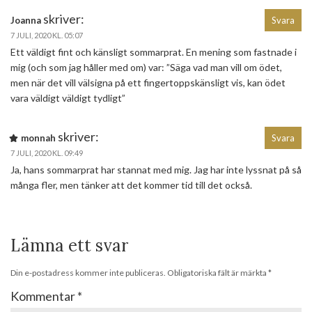
skriver:
Joanna
Svara
7 JULI, 2020 KL. 05:07
Ett väldigt fint och känsligt sommarprat. En mening som fastnade i
mig (och som jag håller med om) var: ”Säga vad man vill om ödet,
men när det vill välsigna på ett fingertoppskänsligt vis, kan ödet
vara väldigt väldigt tydligt”
skriver:
monnah
Svara
7 JULI, 2020 KL. 09:49
Ja, hans sommarprat har stannat med mig. Jag har inte lyssnat på så
många fler, men tänker att det kommer tid till det också.
Lämna ett svar
Din e-postadress kommer inte publiceras.
Obligatoriska fält är märkta
*
Kommentar
*