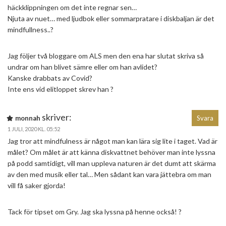
häckklippningen om det inte regnar sen…
Njuta av nuet… med ljudbok eller sommarpratare i diskbaljan är det
mindfullness..?
Jag följer två bloggare om ALS men den ena har slutat skriva så
undrar om han blivet sämre eller om han avlidet?
Kanske drabbats av Covid?
Inte ens vid elitloppet skrev han ?
skriver:
monnah
Svara
1 JULI, 2020 KL. 05:52
Jag tror att mindfulness är något man kan lära sig lite i taget. Vad är
målet? Om målet är att känna diskvattnet behöver man inte lyssna
på podd samtidigt, vill man uppleva naturen är det dumt att skärma
av den med musik eller tal… Men sådant kan vara jättebra om man
vill få saker gjorda!
Tack för tipset om Gry. Jag ska lyssna på henne också! ?