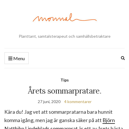
Planttant, samtalsterapeut och samhällsbetraktare
Ex
Menu
se
fo
Tips
Årets sommarpratare.
27 juni, 2020
4 kommentarer
Kära du! Jag vet att sommarpratarna bara hunnit
komma igång, men jag är ganska säker på att
Björn
Natthiko Lindeblads sommarprat
är ett av årets bästa.