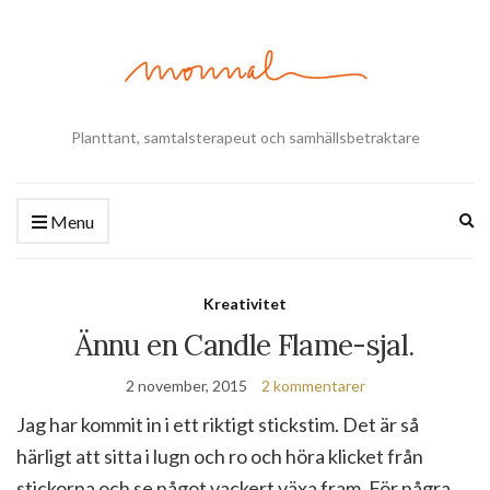
Planttant, samtalsterapeut och samhällsbetraktare
Ex
Menu
se
fo
Kreativitet
Ännu en Candle Flame-sjal.
2 november, 2015
2 kommentarer
Jag har kommit in i ett riktigt stickstim. Det är så
härligt att sitta i lugn och ro och höra klicket från
stickorna och se något vackert växa fram. För några