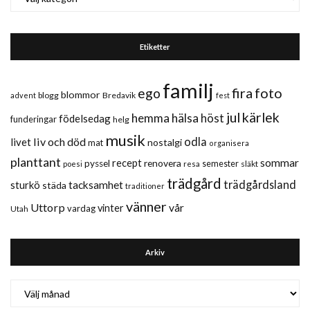
Etiketter
familj
fira
foto
ego
blommor
blogg
Bredavik
advent
fest
jul
kärlek
hemma
hälsa
höst
födelsedag
funderingar
helg
musik
liv och död
odla
livet
nostalgi
mat
organisera
planttant
sommar
recept
renovera
pyssel
semester
släkt
poesi
resa
trädgård
trädgårdsland
sturkö
tacksamhet
städa
traditioner
vänner
Uttorp
vår
vinter
vardag
Utah
Arkiv
Arkiv