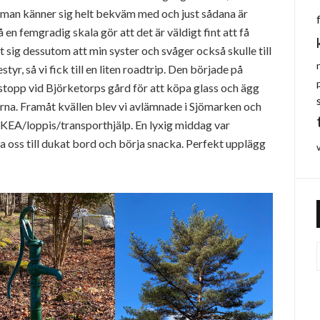
 man känner sig helt bekväm med och just sådana är
n femgradig skala gör att det är väldigt fint att få
sig dessutom att min syster och svåger också skulle till
styr, så vi fick till en liten roadtrip. Den började på
stopp vid Björketorps gård för att köpa glass och ägg
rna. Framåt kvällen blev vi avlämnade i Sjömarken och
IKEA/loppis/transporthjälp. En lyxig middag var
ta oss till dukat bord och börja snacka. Perfekt upplägg