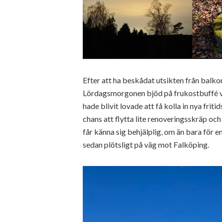
Efter att ha beskådat utsikten från balko
Lördagsmorgonen bjöd på frukostbuffé vär
hade blivit lovade att få kolla in nya fritids
chans att flytta lite renoveringsskräp oc
får känna sig behjälplig, om än bara för en 
sedan plötsligt på väg mot Falköping.