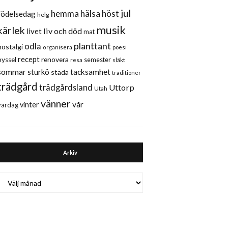
jul
hemma
hälsa
höst
födelsedag
helg
musik
kärlek
liv och död
livet
mat
planttant
odla
nostalgi
organisera
poesi
recept
renovera
pyssel
semester
släkt
resa
sommar
sturkö
tacksamhet
städa
traditioner
trädgård
trädgårdsland
Uttorp
Utah
vänner
vår
vinter
vardag
Arkiv
Arkiv