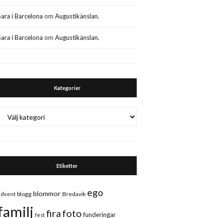
Sara i Barcelona
om
Augustikänslan.
Sara i Barcelona
om
Augustikänslan.
Kategorier
Kategorier
Etiketter
ego
blommor
blogg
Bredavik
advent
familj
fira
foto
funderingar
fest