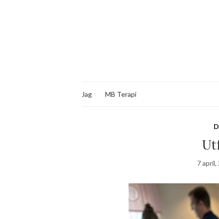
Jag
MB Terapi
D
Utf
7 april