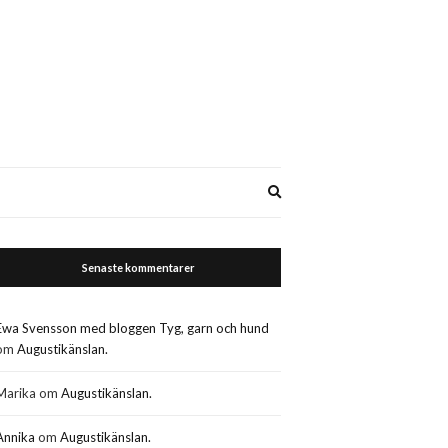
Expand
search
form
Senaste kommentarer
Ewa Svensson med bloggen Tyg, garn och hund
om
Augustikänslan.
Marika
om
Augustikänslan.
Annika
om
Augustikänslan.