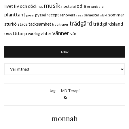
musik
liv och död
odla
livet
nostalgi
mat
organisera
planttant
sommar
recept
renovera
pyssel
semester
släkt
poesi
resa
trädgård
trädgårdsland
sturkö
tacksamhet
städa
traditioner
vänner
Uttorp
vår
vinter
vardag
Utah
Arkiv
Arkiv
Jag
MB Terapi
monnah