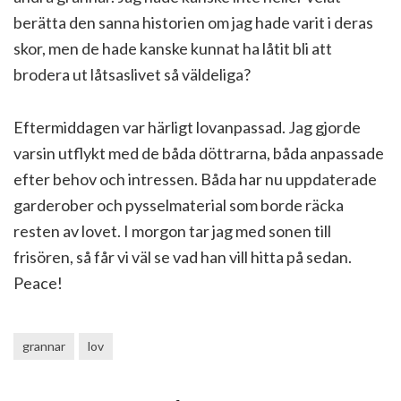
berätta den sanna historien om jag hade varit i deras
skor, men de hade kanske kunnat ha låtit bli att
brodera ut låtsaslivet så väldeliga?
Eftermiddagen var härligt lovanpassad. Jag gjorde
varsin utflykt med de båda döttrarna, båda anpassade
efter behov och intressen. Båda har nu uppdaterade
garderober och pysselmaterial som borde räcka
resten av lovet. I morgon tar jag med sonen till
frisören, så får vi väl se vad han vill hitta på sedan.
Peace!
grannar
lov