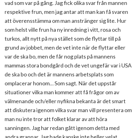
vad som var på gång. Jag fick olika svar från mannen
respektive frun, men jag antar att man kan få svaren
att överensstämma om man anstränger sig lite. Hur
som helst ville frun ha ny inredning i vitt, rosa och
turkos, allt nytt på nya stället som de flyttar till på
grund av jobbet, men de vet inte när de flyttar eller
var de ska bo, men de får nog plats på mannens
mammas stora bondgård och de vet ungefär var i USA
de ska bo och det är mannens arbetsplats som
omplacerar honom… Som sagt. När det uppstår
situationer vilka man kommer att få frågor om av
välmenande och/eller nyfikna bekanta är det smart
att diskutera igenom vilka svar man vill presentera om
man nu inte tror att folket klarar av att höra
sanningen. Jag har redan gått igenom detta med
andra grannar. Jag hade kanske inte heller velat