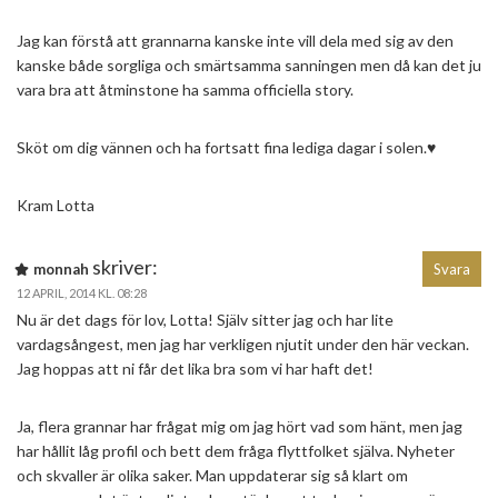
Jag kan förstå att grannarna kanske inte vill dela med sig av den
kanske både sorgliga och smärtsamma sanningen men då kan det ju
vara bra att åtminstone ha samma officiella story.
Sköt om dig vännen och ha fortsatt fina lediga dagar i solen.♥
Kram Lotta
skriver:
monnah
Svara
12 APRIL, 2014 KL. 08:28
Nu är det dags för lov, Lotta! Själv sitter jag och har lite
vardagsångest, men jag har verkligen njutit under den här veckan.
Jag hoppas att ni får det lika bra som vi har haft det!
Ja, flera grannar har frågat mig om jag hört vad som hänt, men jag
har hållit låg profil och bett dem fråga flyttfolket själva. Nyheter
och skvaller är olika saker. Man uppdaterar sig så klart om