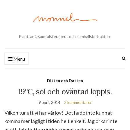
Planttant, samtalsterapeut och samhällsbetraktare
Ex
Menu
se
fo
Ditten och Datten
19°C, sol och oväntad loppis.
9 april, 2014
2 kommentarer
Vilken tur att vi har vårlov! Det hade inte kunnat
komma mer lägligt i tiden helt enkelt. Jag orkar inte
med Utah-hettan under sommarmånaderna, men