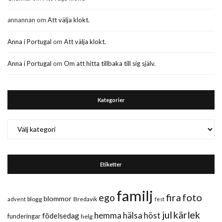
annannan
om
Att välja klokt.
Anna i Portugal
om
Att välja klokt.
Anna i Portugal
om
Om att hitta tillbaka till sig själv.
Kategorier
Kategorier
Etiketter
familj
fira
foto
ego
blommor
blogg
Bredavik
advent
fest
jul
kärlek
hemma
hälsa
höst
födelsedag
funderingar
helg