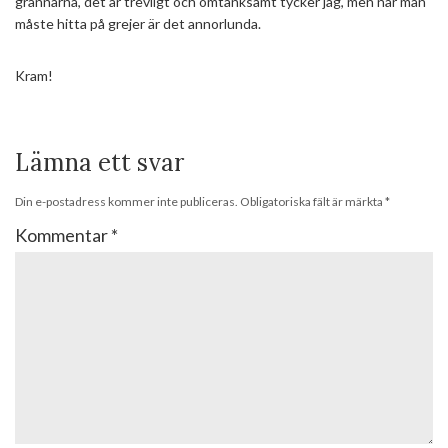
grannarna, det är trevligt och omtänksamt tycker jag, men när man
måste hitta på grejer är det annorlunda.
Kram!
Lämna ett svar
Din e-postadress kommer inte publiceras.
Obligatoriska fält är märkta
*
Kommentar
*