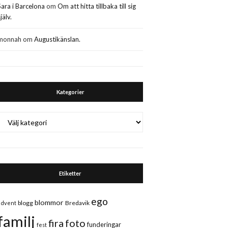
Sara i Barcelona
om
Om att hitta tillbaka till sig
jälv.
monnah
om
Augustikänslan.
Kategorier
Kategorier
Etiketter
ego
blommor
blogg
Bredavik
advent
familj
fira
foto
funderingar
fest