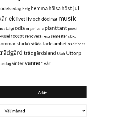
jul
hemma
hälsa
höst
födelsedag
helg
musik
kärlek
liv och död
livet
mat
planttant
odla
nostalgi
organisera
poesi
recept
renovera
pyssel
semester
släkt
resa
sommar
sturkö
tacksamhet
städa
traditioner
trädgård
trädgårdsland
Uttorp
Utah
vänner
vår
vinter
vardag
Arkiv
Arkiv