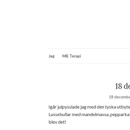
Jag
MB Terapi
18 d
18 decembe
Igår julpysslade jag med den tyska utbytes
Lussebullar med mandelmassa, pepparkak
blev det!