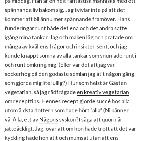
på middag. Han är en helt fantastisk människa med ett
spännande liv bakom sig. Jag tvivlar inte på att det
kommer att bli ännu mer spännande framöver. Hans
funderingar runt både det ena och det andra satte
igång mina tankar. Jag och maken låg och pratade om
många av kvällens frågor och insikter, sent, och jag
kunde knappt somna av alla tankar som snurrade runt i
och runt omkring mig. (Eller var det att jag var
sockerhög på den godaste semlan jag ätit någon gång
som gjorde mig lite lullig?) Hur som helst är Gästen
vegetarian, så jag rådfrågade
en kreativ vegetarian
om recepttips. Hennes recept gjorde succé hos alla
utom äldsta dottern som hade hört ”alla” (Ni känner
väl Alla, ett av
Någons
syskon?) säga att quorn är
jätteäckligt. Jag lovar att om hon hade trott att det var
kyckling hade hon ätit och mumsat utan att ens