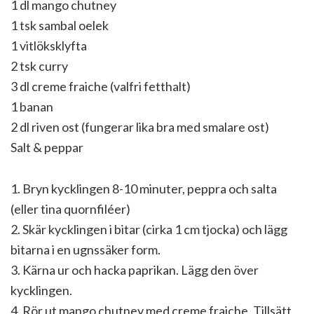
1 dl mango chutney
1 tsk sambal oelek
1 vitlöksklyfta
2 tsk curry
3 dl creme fraiche (valfri fetthalt)
1 banan
2 dl riven ost (fungerar lika bra med smalare ost)
Salt & peppar
1. Bryn kycklingen 8-10 minuter, peppra och salta
(eller tina quornfiléer)
2. Skär kycklingen i bitar (cirka 1 cm tjocka) och lägg
bitarna i en ugnssäker form.
3. Kärna ur och hacka paprikan. Lägg den över
kycklingen.
4. Rör ut mango chutney med creme fraiche. Tillsätt