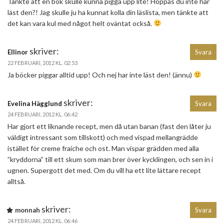
Tänkte att en bok skulle kunna pigga upp lite! Hoppas du inte har
läst den?! Jag skulle ju ha kunnat kolla din läslista, men tänkte att
det kan vara kul med något helt oväntat också.
skriver:
Ellinor
Svara
22 FEBRUARI, 2012 KL. 02:53
Ja böcker piggar alltid upp! Och nej har inte läst den! (ännu)
skriver:
Evelina Hägglund
Svara
24 FEBRUARI, 2012 KL. 06:42
Har gjort ett liknande recept, men då utan banan (fast den låter ju
väldigt intressant som tillskott) och med vispad mellangrädde
istället för creme fraiche och ost. Man vispar grädden med alla
”kryddorna” till ett skum som man brer över kycklingen, och sen in i
ugnen. Supergott det med. Om du vill ha ett lite lättare recept
alltså.
skriver:
monnah
Svara
24 FEBRUARI, 2012 KL. 06:46