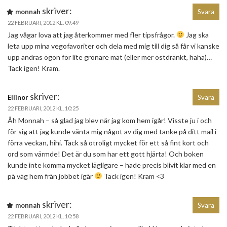
skriver:
monnah
Svara
22 FEBRUARI, 2012 KL. 09:49
Jag vågar lova att jag återkommer med fler tipsfrågor.
Jag ska
leta upp mina vegofavoriter och dela med mig till dig så får vi kanske
upp andras ögon för lite grönare mat (eller mer ostdränkt, haha)…
Tack igen! Kram.
skriver:
Ellinor
Svara
22 FEBRUARI, 2012 KL. 10:25
Åh Monnah – så glad jag blev när jag kom hem igår! Visste ju i och
för sig att jag kunde vänta mig något av dig med tanke på ditt mail i
förra veckan, hihi. Tack så otroligt mycket för ett så fint kort och
ord som värmde! Det är du som har ett gott hjärta! Och boken
kunde inte komma mycket lägligare – hade precis blivit klar med en
på väg hem från jobbet igår
Tack igen! Kram <3
skriver:
monnah
Svara
22 FEBRUARI, 2012 KL. 10:58