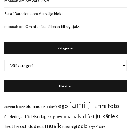
monnah
om
Att välja klokt.
Sara i Barcelona
om
Att välja klokt.
monnah
om
Om att hitta tillbaka till sig själv.
Kategorier
Kategorier
Etiketter
familj
fira
foto
ego
blommor
blogg
Bredavik
advent
fest
jul
kärlek
hemma
hälsa
höst
födelsedag
funderingar
helg
musik
liv och död
odla
livet
nostalgi
mat
organisera