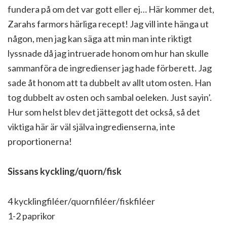
fundera på om det var gott eller ej… Här kommer det,
Zarahs farmors härliga recept! Jag vill inte hänga ut
någon, men jag kan säga att min man inte riktigt
lyssnade då jag intruerade honom om hur han skulle
sammanföra de ingredienser jag hade förberett. Jag
sade åt honom att ta dubbelt av allt utom osten. Han
tog dubbelt av osten och sambal oeleken. Just sayin’.
Hur som helst blev det jättegott det också, så det
viktiga här är väl själva ingredienserna, inte
proportionerna!
Sissans kyckling/quorn/fisk
4 kycklingfiléer/quornfiléer/fiskfiléer
1-2 paprikor