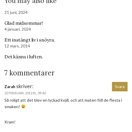
You may also like
21 juni, 2024
Glad midsommar!
4 januari, 2024
Ett instängt liv i snöyra.
12 mars, 2014
Det känns i luften.
7 kommentarer
skriver:
Zarah
Svara
22 FEBRUARI, 2012 KL. 09:40
Så roligt att det blev en lyckad kväll, och att maten föll de flesta i
smaken!
Kram!