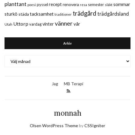
planttant
sommar
recept
renovera
pyssel
semester
släkt
poesi
resa
trädgård
trädgårdsland
sturkö
tacksamhet
städa
traditioner
vänner
Uttorp
vår
vinter
vardag
Utah
Arkiv
Arkiv
Jag
MB Terapi
monnah
Olsen WordPress Theme
by
CSSIgniter