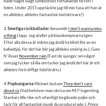
hade något slagt symbiotiskt förhållande till förr i
tiden. Under 2011 upptäckte jag till min fasa att han är
en alldeles, alldeles fantastisk textskrivare!)
3.
Smetiga rockballader
Aerosmith
I don’t wanna miss
a thing
(Japp. Jag skyller på klasskompisarna igen.
Efter alla dessa år måste jag ändå ha blivit lite av en
balladtjej, för det här blir jag alldeles smörig av.),
Guns
N’ Roses
November rain
(Fast de sjunger om något
som jag tycker så illa om tycker jag ändå det här är ett
alldeles förträffligt tidsfördriv.)
4.
Popkungarna
Michael Jackson
They don’t care
about us
(Vad behöver man skriva om MJ? Ingenting.
Stackars lille rike och ofantligt begåvade pojke och
tack för all fantastisk musik du producerade.),
Prince