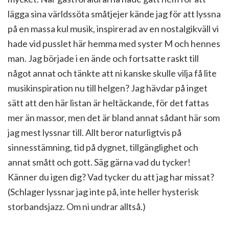
lägga sina världssöta småtjejer kände jag för att lyssna
på en massa kul musik, inspirerad av en nostalgikväll vi
hade vid pusslet här hemma med syster M och hennes
man. Jag började i en ände och fortsatte raskt till
något annat och tänkte att ni kanske skulle vilja få lite
musikinspiration nu till helgen? Jag hävdar på inget
sätt att den här listan är heltäckande, för det fattas
mer än massor, men det är bland annat sådant här som
jag mest lyssnar till. Allt beror naturligtvis på
sinnesstämning, tid på dygnet, tillgänglighet och
annat smått och gott. Säg gärna vad du tycker!
Känner du igen dig? Vad tycker du att jag har missat?
(Schlager lyssnar jag inte på, inte heller hysterisk
storbandsjazz. Om ni undrar alltså.)