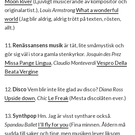
Moon River
(Ljuvligt musicerande av kompositör och
originalartist.),
Louis Armstrong
What a wonderful
world
(Jag blir aldrig, aldrig trött på texten, rösten,
allt.)
11.
Renässansens musik
är tät, lite småmystisk och
gör sig väl i stora gamla stenkyrkor.
Josquin des Prez
Missa Pange Lingua
,
Claudio Monteverdi
Vespro Della
Beata Vergine
12.
Disco
Vem blir inte lite glad av disco?
Diana Ross
Upside down
,
Chic
Le Freak
(Mesta discolåten ever.)
13.
Synthpop
Hm. Jag är visst synthare också.
Spandau Ballet
I’ll fly for you
(Fina minnen. Åldern må
sudda till saker och ting, men musiken lever liksom