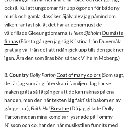
också. Kul att ungdomar får upp ögonen för både ny
musik och gamla klassiker. Själv blev jag påmind om
vilken fantastisk låt det här är genom just de
väldrillade Gleeungdomarna.)
Helen Sjöholm
Du måste
finnas
(Första gången jag såg Kristina från Duvemåla
grät jag väl från det att ridån gick upp tills den gick ner
igen. Ära den som äras bör, så tack Vilhelm Moberg.)
8.
Country
Dolly Parton
Coat of many colors
(Som sagt,
det är jag som är gråterskan i familjen. Jag har sett
maken gråta så få gånger att de kan räknas på ena
handen, men den här texten låg faktiskt bakom en av
gångerna.),
Faith Hill
Breathe
(Då jag gillade Dolly
Parton medan mina kompisar lyssnade på Tommy
Nilsson och co. har den här musikstilen funnits med