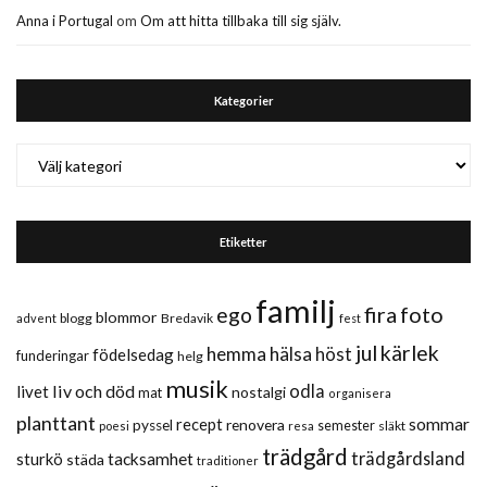
Anna i Portugal
om
Om att hitta tillbaka till sig själv.
Kategorier
Kategorier
Etiketter
familj
fira
foto
ego
blommor
blogg
Bredavik
advent
fest
jul
kärlek
hemma
hälsa
höst
födelsedag
funderingar
helg
musik
liv och död
odla
livet
nostalgi
mat
organisera
planttant
sommar
recept
renovera
pyssel
semester
släkt
poesi
resa
trädgård
trädgårdsland
sturkö
tacksamhet
städa
traditioner