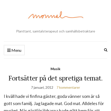
Planttant, samtalsterapeut och samhällsbetraktare
Ex
Menu
se
fo
Musik
Fortsätter på det spretiga temat.
7 januari, 2012
7 kommentarer
I kväll hade vi finfina gäster, goda vänner som är så
gott som familj. Jag lagade mat. God mat. Alldeles för
mycket. När gästföräldrarna hade gått hem för att