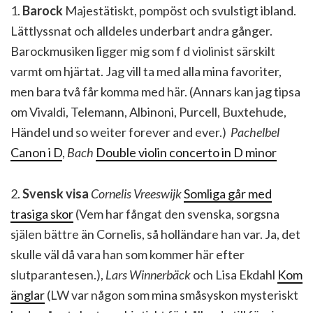
1.
Barock
Majestätiskt, pompöst och svulstigt ibland.
Lättlyssnat och alldeles underbart andra gånger.
Barockmusiken ligger mig som f d violinist särskilt
varmt om hjärtat. Jag vill ta med alla mina favoriter,
men bara två får komma med här. (Annars kan jag tipsa
om Vivaldi, Telemann, Albinoni, Purcell, Buxtehude,
Händel und so weiter forever and ever.)
Pachelbel
Canon i D
,
Bach
Double violin concerto in D minor
2.
Svensk visa
Cornelis Vreeswijk
Somliga går med
trasiga skor
(Vem har fångat den svenska, sorgsna
själen bättre än Cornelis, så holländare han var. Ja, det
skulle väl då vara han som kommer här efter
slutparantesen.),
Lars Winnerbäck
och Lisa Ekdahl
Kom
änglar
(LW var någon som mina småsyskon mysteriskt