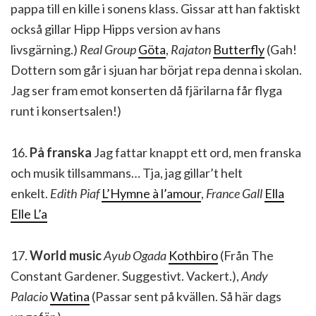
pappa till en kille i sonens klass. Gissar att han faktiskt
också gillar Hipp Hipps version av hans
livsgärning.)
Real Group
Göta
,
Rajaton
Butterfly
(Gah!
Dottern som går i sjuan har börjat repa denna i skolan.
Jag ser fram emot konserten då fjärilarna får flyga
runt i konsertsalen!)
16.
På franska
Jag fattar knappt ett ord, men franska
och musik tillsammans… Tja, jag gillar’t helt
enkelt.
Edith Piaf
L’Hymne à l’amour
,
France Gall
Ella
Elle L’a
17.
World music
Ayub Ogada
Kothbiro
(Från The
Constant Gardener. Suggestivt. Vackert.),
Andy
Palacio
Watina
(Passar sent på kvällen. Så här dags