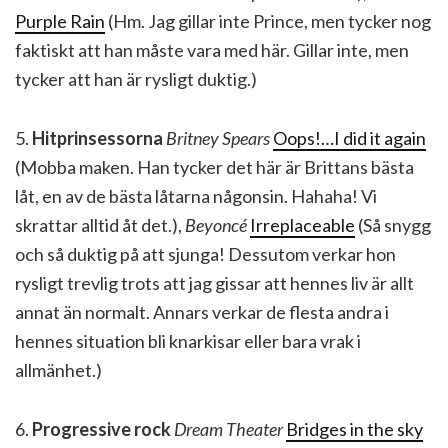
Purple Rain
(Hm. Jag gillar inte Prince, men tycker nog
faktiskt att han måste vara med här. Gillar inte, men
tycker att han är rysligt duktig.)
5.
Hitprinsessorna
Britney Spears
Oops!…I did it again
(Mobba maken. Han tycker det här är Brittans bästa
låt, en av de bästa låtarna någonsin. Hahaha! Vi
skrattar alltid åt det.),
Beyoncé
Irreplaceable
(Så snygg
och så duktig på att sjunga! Dessutom verkar hon
rysligt trevlig trots att jag gissar att hennes liv är allt
annat än normalt. Annars verkar de flesta andra i
hennes situation bli knarkisar eller bara vrak i
allmänhet.)
6.
Progressive rock
Dream Theater
Bridges in the sky