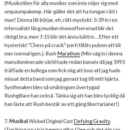
(Musikstilen för alla musiker som inte nöjer sig med
umpaumpakomp. Här gäller det att ha tungan rätt i
mun! Denna låt börjar, eh, rätt mystiskt. 5:39 in i en
infernaliskt lång musikershowoffserenad blir det
riktigt bra, men 7:15 blir det ännu bättre… Efter ett
hysteriskt ”Chess på crack”-parti tillåts pulsen att bli
mer normal igen.),
Rush
Marathon
(Min väg in i denna
mansdominerade värld hade redan banats då jag 1993
träffade en kollega som fick mig att inse att jag hade
missat detta band som jag genast tog till mitt hjärta.
Synthmaken blev så småningom övertygad
Rushgillare han också. Tänka sig att han blev lycklig då
han läste att Rush består av ett gäng libertarianer!)
7.
Musikal
Wicked Original Cast
Defying Gravity
,
(Tonåringarna här hemma gillar Glee och det gör jag