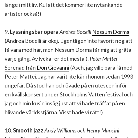
länge i mitt liv. Kul att det kommer lite nytänkande
artister också!)
9.
Lyssningsbar opera
Andrea Bocelli
Nessum Dorma
(Andrea Bocelli är okej. Egentligen inte favorit nog att
få vara med här, men Nessum Dorma får mig att gråta
varje gång. Av lycka för det mesta.),
Peter Mattei
Serenad från Don Giovanni
(Äsch, jag ville bara få med
Peter Mattei. Jag har varit lite kär i honom sedan 1993
ungefär. Då stod han och övade på en utescen inför
en kvällskonsert under Stockholms Vattenfestival och
jag och min kusin insåg just att vi hade träffat på en
blivande världsstjärna. Visst hade vi rätt!)
10.
Smooth jazz
Andy Williams och Henry Mancini