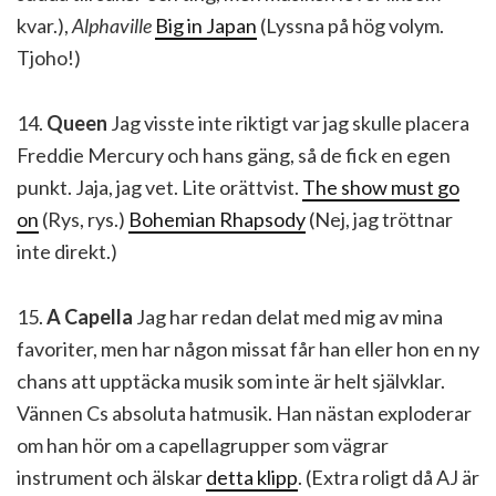
kvar.),
Alphaville
Big in Japan
(Lyssna på hög volym.
Tjoho!)
14.
Queen
Jag visste inte riktigt var jag skulle placera
Freddie Mercury och hans gäng, så de fick en egen
punkt. Jaja, jag vet. Lite orättvist.
The show must go
on
(Rys, rys.)
Bohemian Rhapsody
(Nej, jag tröttnar
inte direkt.)
15.
A Capella
Jag har redan delat med mig av mina
favoriter, men har någon missat får han eller hon en ny
chans att upptäcka musik som inte är helt självklar.
Vännen Cs absoluta hatmusik. Han nästan exploderar
om han hör om a capellagrupper som vägrar
instrument och älskar
detta klipp
. (Extra roligt då AJ är