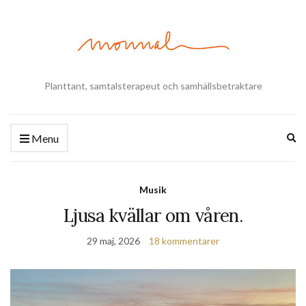
Planttant, samtalsterapeut och samhällsbetraktare
Ex
Menu
se
fo
Musik
Ljusa kvällar om våren.
29 maj, 2026
18 kommentarer