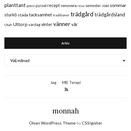
planttant
sommar
recept
renovera
pyssel
semester
släkt
poesi
resa
trädgård
trädgårdsland
sturkö
tacksamhet
städa
traditioner
vänner
Uttorp
vår
vinter
vardag
Utah
Arkiv
Arkiv
Jag
MB Terapi
monnah
Olsen WordPress Theme
by
CSSIgniter