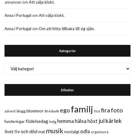
annannan
om
Att välja klokt.
Anna i Portugal
om
Att välja klokt.
Anna i Portugal
om
Om att hitta tillbaka till sig själv.
Kategorier
Kategorier
Etiketter
familj
fira
foto
ego
blommor
blogg
Bredavik
advent
fest
jul
kärlek
hemma
hälsa
höst
födelsedag
funderingar
helg
musik
liv och död
odla
livet
nostalgi
mat
organisera