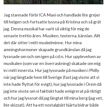
Jag stannade förbi ICA Maxi och handlade lite grejer
till helgen och fortsatte lyssna på Kristina och så grät
jag. Denna musikal har varit så viktig för mig de
senaste trettio åren. Musiken, texterna, känslan. Allt
det där sitter i mitt muskelminne. Hur mina
amningshormoner skapade grundkänslan då jag
lyssnade om och om igen på cd:n. Hur upplevelsen av
musikalen (som var en överraskning) skakade om mig
in i mitt innersta. Hur jag lyssnade på musiken i Philly
när jag längtade hem till Sverige (fast jag visste att vi
inte hade flyttat för evigt), hur jag lyssnade i Orem då
jag inte visste om vi faktiskt hade emigrerat på riktigt
och hur jag lyssnat då jag längtat till mina berg (jag vet,
lite skizzat). Att ha ett nostalgiskt hjärta bidrar både