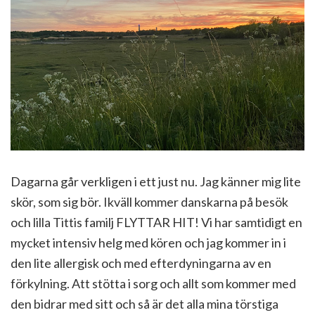
Dagarna går verkligen i ett just nu. Jag känner mig lite
skör, som sig bör. Ikväll kommer danskarna på besök
och lilla Tittis familj FLYTTAR HIT! Vi har samtidigt en
mycket intensiv helg med kören och jag kommer in i
den lite allergisk och med efterdyningarna av en
förkylning. Att stötta i sorg och allt som kommer med
den bidrar med sitt och så är det alla mina törstiga