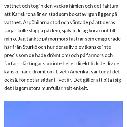
vattnet och tog in den vackra himlen och det faktum
att Karlskrona är en stad som bokstavligen ligger på
vattnet. Aspöbilarna stod och väntade på att deras
färja skulle släppa på dem, själv fick jag köra runt till
min ö. Jag tänkte på mormors fastrar som emigrerade
här från Sturkö och hur deras liv blev (kanske inte
precis som de hade drömt om) och på farmors och
farfars släktingar som inte heller direkt fick det liv de
kanske hade drömt om. Livet i Amerikat var tungt det
också, för det är sådant livet är. Det gäller att bita i sig
det i lagom stora munfullar helt enkelt.