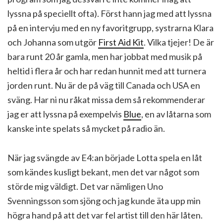
lyssna på speciellt ofta). Först hann jag med att lyssna
på en intervju med en ny favoritgrupp, systrarna Klara
och Johanna som utgör
First Aid Kit
. Vilka tjejer! De är
bara runt 20 år gamla, men har jobbat med musik på
heltid i flera år och har redan hunnit med att turnera
jorden runt. Nu är de på väg till Canada och USA en
sväng. Har ni nu råkat missa dem så rekommenderar
jag er att lyssna på exempelvis
Blue
, en av låtarna som
kanske inte spelats så mycket på radio än.
När jag svängde av E4:an började Lotta spela en låt
som kändes kusligt bekant, men det var något som
störde mig väldigt. Det var nämligen Uno
Svenningsson som sjöng och jag kunde äta upp min
högra hand på att det var fel artist till den här låten.