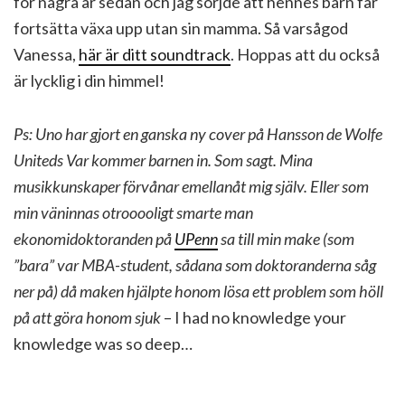
för några år sedan och jag sörjde att hennes barn får
fortsätta växa upp utan sin mamma. Så varsågod
Vanessa,
här är ditt soundtrack
. Hoppas att du också
är lycklig i din himmel!
Ps: Uno har gjort en ganska ny cover på Hansson de Wolfe
Uniteds Var kommer barnen in. Som sagt. Mina
musikkunskaper förvånar emellanåt mig själv. Eller som
min väninnas otrooooligt smarte man
ekonomidoktoranden på
UPenn
sa till min make (som
”bara” var MBA-student, sådana som doktoranderna såg
ner på) då maken hjälpte honom lösa ett problem som höll
på att göra honom sjuk
– I had no knowledge your
knowledge was so deep…