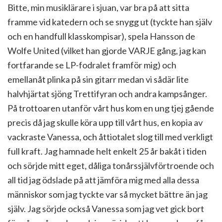
Bitte, min musiklärare i sjuan, var bra på att sitta
framme vid katedern och se snygg ut (tyckte han själv
och en handfull klasskompisar), spela Hansson de
Wolfe United (vilket han gjorde VARJE gång, jag kan
fortfarande se LP-fodralet framför mig) och
emellanåt plinka på sin gitarr medan vi sådär lite
halvhjärtat sjöng Trettifyran och andra kampsånger.
På trottoaren utanför vårt hus kom en ung tjej gående
precis då jag skulle köra upp till vårt hus, en kopia av
vackraste Vanessa, och åttiotalet slog till med verkligt
full kraft. Jag hamnade helt enkelt 25 år bakåt i tiden
och sörjde mitt eget, dåliga tonårssjälvförtroende och
all tid jag ödslade på att jämföra mig med alla dessa
människor som jag tyckte var så mycket bättre än jag
själv. Jag sörjde också Vanessa som jag vet gick bort