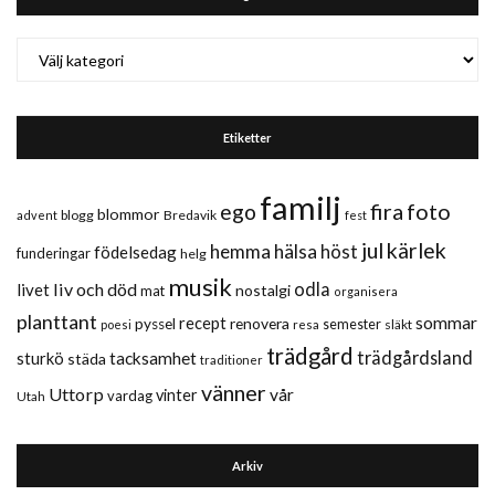
Kategorier
Etiketter
familj
fira
foto
ego
blommor
blogg
Bredavik
advent
fest
jul
kärlek
hemma
hälsa
höst
födelsedag
funderingar
helg
musik
liv och död
odla
livet
nostalgi
mat
organisera
planttant
sommar
recept
renovera
pyssel
semester
släkt
poesi
resa
trädgård
trädgårdsland
sturkö
tacksamhet
städa
traditioner
vänner
Uttorp
vår
vinter
vardag
Utah
Arkiv