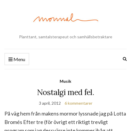
Planttant, samtalsterapeut och samhällsbetraktare
Ex
Menu
se
fo
Musik
Nostalgi med fel.
3 april, 2012
6 kommentarer
På väg hem från makens mormor lyssnade jag på Lotta
Bromés Efter tre (för övrigt ett riktigt trevligt
program som jag dessvärre inte kommer ihåg att