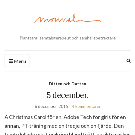
Planttant, samtalsterapeut och samhällsbetraktare
Ex
Menu
se
fo
Ditten och Datten
5 december.
6 december, 2015
4 kommentarer
A Christmas Carol för en, Adobe Tech for girls för en
annan, PT-träning med en tredje och en fjärde. Den
femte lullade mest omkring bland tvätt, ansiktsmasker