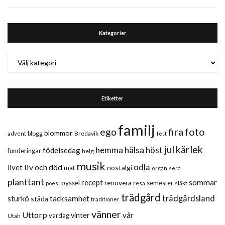
Kategorier
Kategorier
Etiketter
familj
fira
foto
ego
blommor
blogg
Bredavik
advent
fest
jul
kärlek
hemma
hälsa
höst
födelsedag
funderingar
helg
musik
liv och död
odla
livet
nostalgi
mat
organisera
planttant
sommar
recept
renovera
pyssel
semester
släkt
poesi
resa
trädgård
trädgårdsland
sturkö
tacksamhet
städa
traditioner
vänner
Uttorp
vår
vinter
vardag
Utah