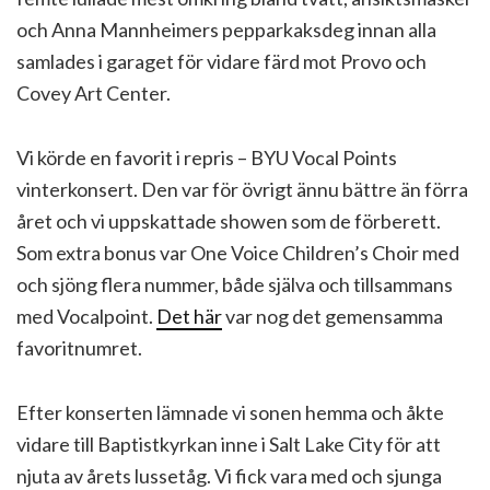
och Anna Mannheimers pepparkaksdeg innan alla
samlades i garaget för vidare färd mot Provo och
Covey Art Center.
Vi körde en favorit i repris – BYU Vocal Points
vinterkonsert. Den var för övrigt ännu bättre än förra
året och vi uppskattade showen som de förberett.
Som extra bonus var One Voice Children’s Choir med
och sjöng flera nummer, både själva och tillsammans
med Vocalpoint.
Det här
var nog det gemensamma
favoritnumret.
Efter konserten lämnade vi sonen hemma och åkte
vidare till Baptistkyrkan inne i Salt Lake City för att
njuta av årets lussetåg. Vi fick vara med och sjunga