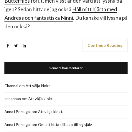
Butterflies
förut, men visst är den värd att lyssna på
igen? Sedan hittade jag också
Håll mitt hjärta med
Andreas och fantastiska Ninni
. Du kanske vill lyssna på
den också?
Continue Reading
Senaste kommentarer
Channal
om
Att välja klokt.
annannan
om
Att välja klokt.
Anna i Portugal
om
Att välja klokt.
Anna i Portugal
om
Om att hitta tillbaka till sig själv.