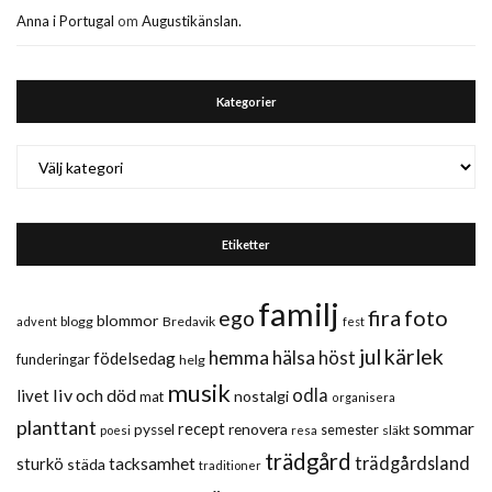
Anna i Portugal
om
Augustikänslan.
Kategorier
Kategorier
Etiketter
familj
fira
foto
ego
blommor
blogg
Bredavik
advent
fest
jul
kärlek
hemma
hälsa
höst
födelsedag
funderingar
helg
musik
liv och död
odla
livet
nostalgi
mat
organisera
planttant
sommar
recept
renovera
pyssel
semester
släkt
poesi
resa
trädgård
trädgårdsland
sturkö
tacksamhet
städa
traditioner