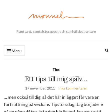
Planttant, samtalsterapeut och samhällsbetraktare
Ex
Menu
se
fo
Tips
Ett tips till mig själv…
17 november, 2011
Inga kommentarer
… men också till dig, så det här inlägget får vara en
fortsättning på veckans Tipstorsdag. Jag började le
på en gång då jag läste
den här listan
! Jag har suttit