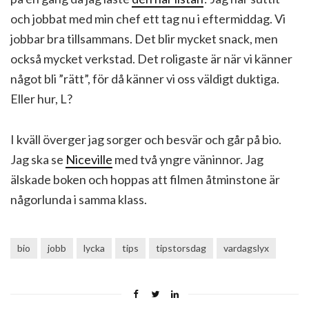
och jobbat med min chef ett tag nu i eftermiddag. Vi
jobbar bra tillsammans. Det blir mycket snack, men
också mycket verkstad. Det roligaste är när vi känner
något bli ”rätt”, för då känner vi oss väldigt duktiga.
Eller hur, L?
I kväll överger jag sorger och besvär och går på bio.
Jag ska se
Niceville
med två yngre väninnor. Jag
älskade boken och hoppas att filmen åtminstone är
någorlunda i samma klass.
bio
jobb
lycka
tips
tipstorsdag
vardagslyx