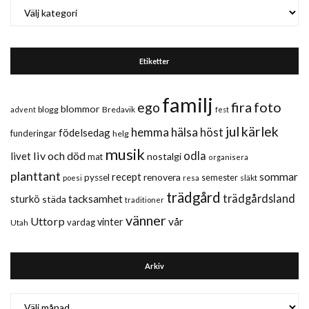
Kategorier
Etiketter
familj
fira
foto
ego
blommor
blogg
Bredavik
advent
fest
jul
kärlek
hemma
hälsa
höst
födelsedag
funderingar
helg
musik
liv och död
odla
livet
nostalgi
mat
organisera
planttant
sommar
recept
renovera
pyssel
semester
släkt
poesi
resa
trädgård
trädgårdsland
sturkö
tacksamhet
städa
traditioner
vänner
Uttorp
vår
vinter
vardag
Utah
Arkiv
Arkiv