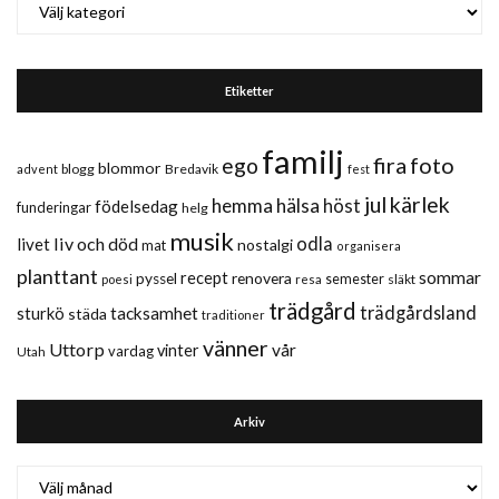
Etiketter
familj
fira
foto
ego
blommor
blogg
Bredavik
advent
fest
jul
kärlek
hemma
hälsa
höst
födelsedag
funderingar
helg
musik
liv och död
odla
livet
nostalgi
mat
organisera
planttant
sommar
recept
renovera
pyssel
semester
släkt
poesi
resa
trädgård
trädgårdsland
sturkö
tacksamhet
städa
traditioner
vänner
Uttorp
vår
vinter
vardag
Utah
Arkiv
Arkiv